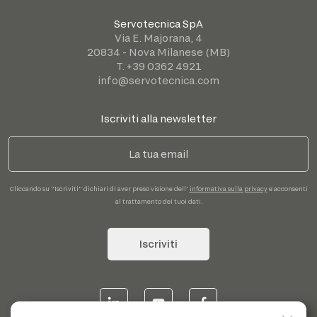
Servotecnica SpA
Via E. Majorana, 4
20834 - Nova Milanese (MB)
T. +39 0362 4921
info@servotecnica.com
Iscriviti alla newsletter
Cliccando su "Iscriviti" dichiari di aver preso visione dell'
informativa sulla privacy
e acconsenti
al trattamento dei tuoi dati.
Iscriviti