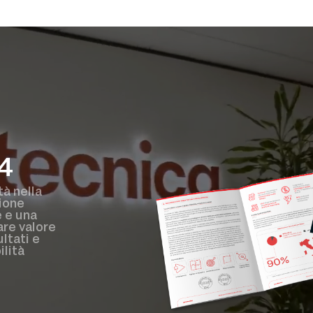
4
tà nella
ione
 e una
are valore
ltati e
ilità