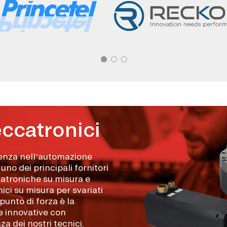
ccatronici
ienza nell’automazione
uno dei principali fornitori
atroniche su misura e
i su misura per svariati
 punto di forza è la
e innovative con
a dei nostri tecnici.