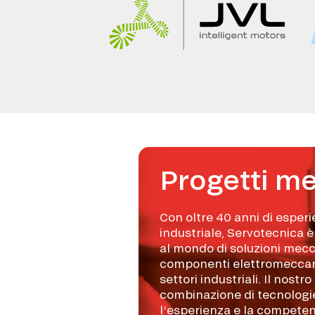
Progetti me
Con oltre 40 anni di esper
industriale, Servotecnica è 
al mondo di soluzioni mecc
componenti elettromeccanic
settori industriali. Il nostro
combinazione di tecnologi
l’esperienza e la competenz