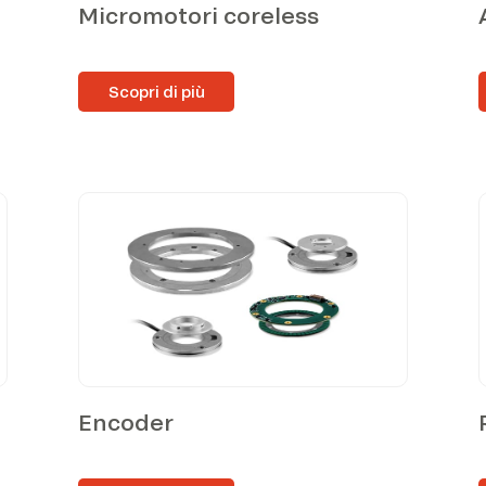
Micromotori coreless
Scopri di più
Encoder