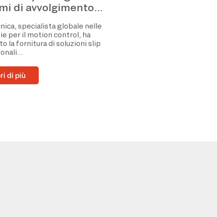
emi di avvolgimento
a velocità
ica, specialista globale nelle
e per il motion control, ha
o la fornitura di soluzioni slip
onali...
i di più