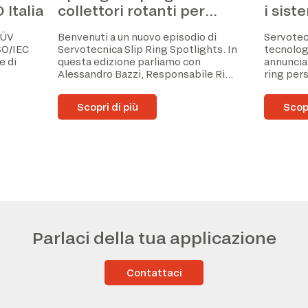
Italia
collettori rotanti per
i sist
ambienti gravosi con
ad alt
TÜV
Benvenuti a un nuovo episodio di
Servotecn
Alessandro Bazzi
ISO/IEC
Servotecnica Slip Ring Spotlights. In
tecnologi
e di
questa edizione parliamo con
annunciat
Alessandro Bazzi, Responsabile Ri...
ring pers
Scopri di più
Scopr
Parlaci della tua applicazione
Contattaci