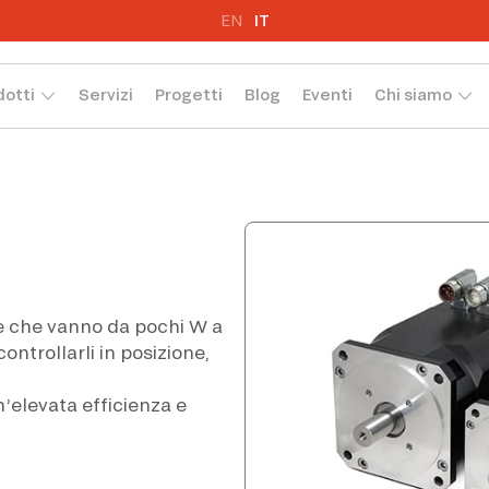
EN
IT
dotti
Servizi
Progetti
Blog
Eventi
Chi siamo
e che vanno da pochi W a
ontrollarli in posizione,
’elevata efficienza e