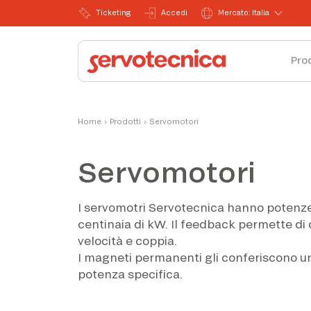
Ticketing
Accedi
Mercato: Italia
Pro
Home
›
Prodotti
›
Servomotori
Servomotori
I servomotri Servotecnica hanno potenz
centinaia di kW. Il feedback permette di c
velocità e coppia.
I magneti permanenti gli conferiscono un
potenza specifica.