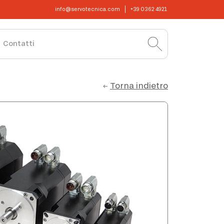
info@servotecnica.com
+39 0362 4921
Contatti
Torna indietro
←