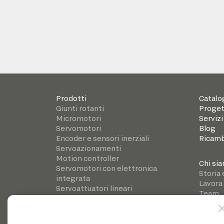
Prodotti
Catalo
Giunti rotanti
Proget
Micromotori
Servizi
Servomotori
Blog
Encoder e sensori inerziali
Ricamb
Servoazionamenti
Motion controller
Chi si
Servomotori con elettronica
Storia 
integrata
Lavora
Servoattuatori lineari
Team
Riduttori di precisione