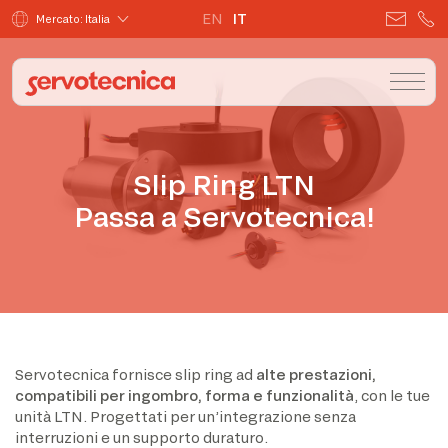
EN
IT
Mercato: Italia
Slip Ring LTN
Passa a Servotecnica!
Servotecnica fornisce slip ring ad
alte prestazioni,
compatibili per ingombro, forma e funzionalità
, con le tue
unità LTN. Progettati per un’integrazione senza
interruzioni e un supporto duraturo.