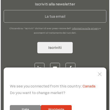
Iscriviti alla newsletter
Cliccando su "Iscriviti" dichiari di aver preso visione dell'
informativa sulla privacy
e
acconsenti al trattamento dei tuoi dati.
Iscriviti
© 2026 | Servotecnica SpA - P.I. IT 00807880968 REA MI
1902780 C.S 468.000,00€