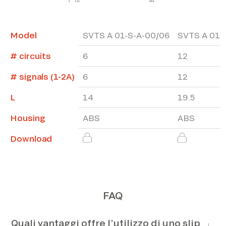
Model
SVTS A 01-S-A-00/06
SVTS A 01-
# circuits
6
12
# signals (1-2A)
6
12
L
14
19.5
Housing
ABS
ABS
Download
FAQ
Quali vantaggi offre l’utilizzo di uno slip