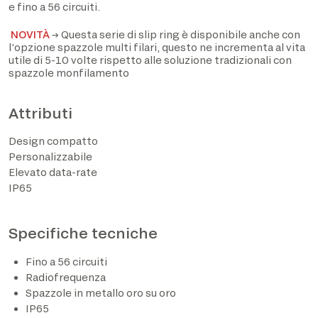
e fino a 56 circuiti.
NOVITÀ
→ Questa serie di slip ring è disponibile anche con
l’opzione spazzole multi filari, questo ne incrementa al vita
utile di 5-10 volte rispetto alle soluzione tradizionali con
spazzole monfilamento
Attributi
Design compatto
Personalizzabile
Elevato data-rate
Ho preso visione dell’informativa privacy ed
IP65
acconsento al trattamento dei dati personali sulla base
di quanto disposto dal Regolamento UE 2016/679*
Specifiche tecniche
Acconsento al trattamento dei dati per le finalità
descritte al punto 2 dell’informativa privacy (attività di
Fino a 56 circuiti
marketing e newsletter).
Radiofrequenza
Spazzole in metallo oro su oro
IP65