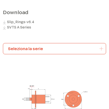
*The marked fields are required
Download
Slip_Rings-v6.4
SVTS A Series