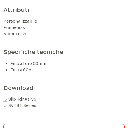
Attributi
Personalizzabile
Frameless
Albero cavo
Specifiche tecniche
Fino a foro 60mm
Fino a 60A
Ho preso visione dell’informativa privacy ed
acconsento al trattamento dei dati personali sulla base
di quanto disposto dal Regolamento UE 2016/679*
Download
Acconsento al trattamento dei dati per le finalità
Slip_Rings-v6.4
descritte al punto 2 dell’informativa privacy (attività di
SVTS E Series
marketing e newsletter).