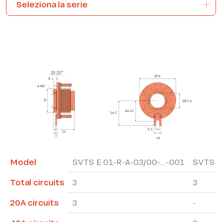
*The marked fields are required
Model
SVTS E 01-R-A-03/00-...-001
SVTS E 
Total circuits
3
3
20A circuits
3
-