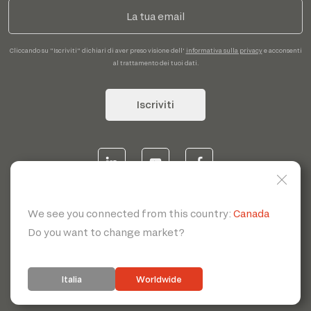
Cliccando su "Iscriviti" dichiari di aver preso visione dell'
informativa sulla privacy
e acconsenti
al trattamento dei tuoi dati.
Iscriviti
© 2026 | Servotecnica SpA - P.I. IT 00807880968 REA MI
1902780 C.S 468.000,00€