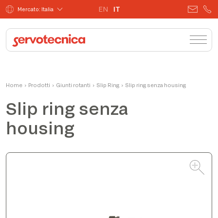
EN
IT
Mercato: Italia
Matteo
Home
›
Prodotti
›
Giunti rotanti
Product Manager
›
Slip Ring
›
Slip ring senza housing
Slip ring senza
housing