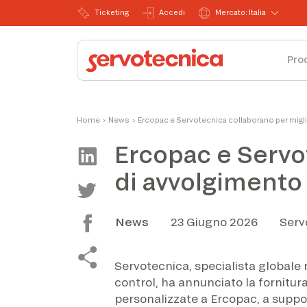
Ticketing
Accedi
Mercato: Italia
Pro
Home
›
News
›
Ercopac e Servotecnica collaborano per miglio
Ercopac e Servot
di avvolgimento 
News
23 Giugno 2026
Serv
Servotecnica, specialista globale 
control, ha annunciato la fornitura 
personalizzate a Ercopac, a suppo