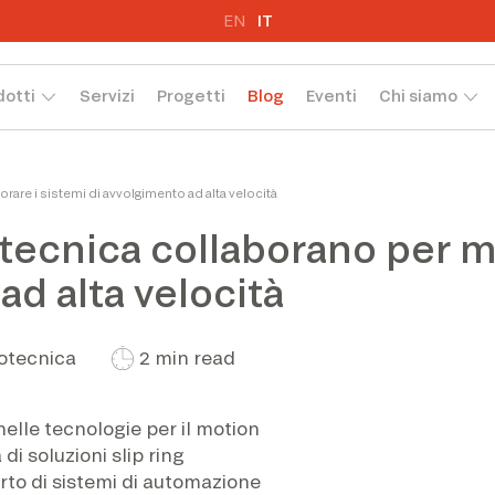
EN
IT
dotti
Servizi
Progetti
Blog
Eventi
Chi siamo
rare i sistemi di avvolgimento ad alta velocità
ecnica collaborano per mi
ad alta velocità
otecnica
2 min read
nelle tecnologie per il motion
di soluzioni slip ring
rto di sistemi di automazione