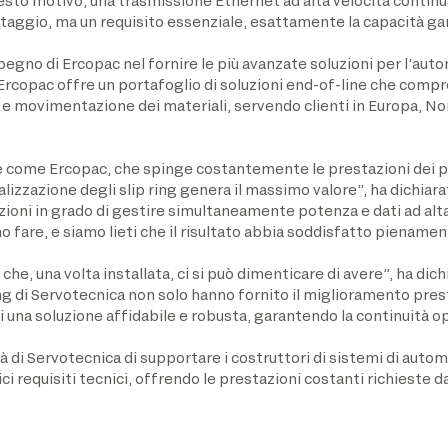
questo motivo, una trasmissione Ethernet ad alta velocità contin
ggio, ma un requisito essenziale, esattamente la capacità garan
pegno di Ercopac nel fornire le più avanzate soluzioni per l’aut
 Ercopac offre un portafoglio di soluzioni end-of-line che comp
e movimentazione dei materiali, servendo clienti in Europa, No
 come Ercopac, che spinge costantemente le prestazioni dei prop
izzazione degli slip ring genera il massimo valore”, ha dichiara
ioni in grado di gestire simultaneamente potenza e dati ad alta
fare, e siamo lieti che il risultato abbia soddisfatto pienament
 che, una volta installata, ci si può dimenticare di avere”, ha di
ing di Servotecnica non solo hanno fornito il miglioramento pres
i una soluzione affidabile e robusta, garantendo la continuità op
à di Servotecnica di supportare i costruttori di sistemi di auto
ci requisiti tecnici, offrendo le prestazioni costanti richieste d