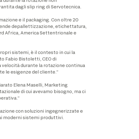
ua durante la rotazione non
tita dagli slip ring di Servotecnica.
omazione e il packaging. Con oltre 20
rende depallettizzazione, etichettatura,
rd Africa, America Settentrionale e
ri sistemi, è il contesto in cui la
to Fabio Bistoletti, CEO di
 velocità durante la rotazione continua
e le esigenze del cliente.”
chiarato Elena Maselli, Marketing
tazionale di cui avevamo bisogno, ma ci
erativa.”
mazione con soluzioni ingegnerizzate e
ai moderni sistemi produttivi.