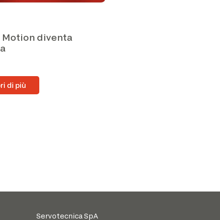
l Motion diventa
ma
i di più
Servotecnica SpA