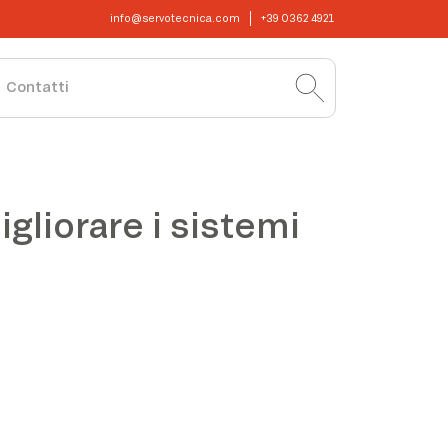
info@servotecnica.com
+39 0362 4921
Contatti
gliorare i sistemi