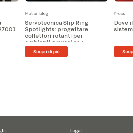
Motion blog
Press
a
Servotecnica Slip Ring
Dove i
 27001
Spotlights: progettare
siste
collettori rotanti per
ambienti gravosi con
Alessandro Bazzi
Scopri di più
Scopr
ghi
Legal