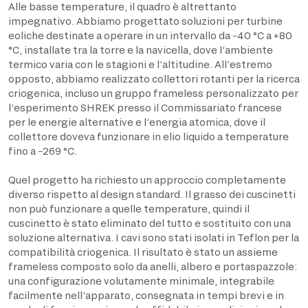
Alle basse temperature, il quadro è altrettanto
impegnativo. Abbiamo progettato soluzioni per turbine
eoliche destinate a operare in un intervallo da −40 °C a +80
°C, installate tra la torre e la navicella, dove l’ambiente
termico varia con le stagioni e l’altitudine. All’estremo
opposto, abbiamo realizzato collettori rotanti per la ricerca
criogenica, incluso un gruppo frameless personalizzato per
l’esperimento SHREK presso il Commissariato francese
per le energie alternative e l’energia atomica, dove il
collettore doveva funzionare in elio liquido a temperature
fino a −269 °C.
Quel progetto ha richiesto un approccio completamente
diverso rispetto al design standard. Il grasso dei cuscinetti
non può funzionare a quelle temperature, quindi il
cuscinetto è stato eliminato del tutto e sostituito con una
soluzione alternativa. I cavi sono stati isolati in Teflon per la
compatibilità criogenica. Il risultato è stato un assieme
frameless composto solo da anelli, albero e portaspazzole:
una configurazione volutamente minimale, integrabile
facilmente nell’apparato, consegnata in tempi brevi e in