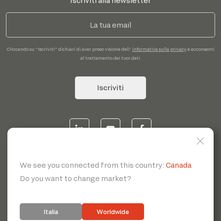
Iscriviti alla newsletter
Cliccando su "Iscriviti" dichiari di aver preso visione dell'
informativa sulla privacy
e acconsenti
al trattamento dei tuoi dati.
Iscriviti
© 2026 | Servotecnica SpA - P.I. IT 00807880968 REA MI
1902780 C.S 468.000,00€