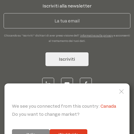
Iscriviti alla newsletter
Cliccando su "Iscriviti" dichiari di aver preso visione dell'
informativa sulla privacy
e acconsenti
al trattamento dei tuoi dati.
Iscriviti
© 2026 | Servotecnica SpA - P.I. IT 00807880968 REA MI
1902780 C.S 468.000,00€