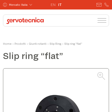
EN
IT
Mercato: Italia
Matteo
Home
›
Prodotti
›
Giunti rotanti
Product Manager
›
Slip Ring
›
Slip ring “flat”
Slip ring “flat”