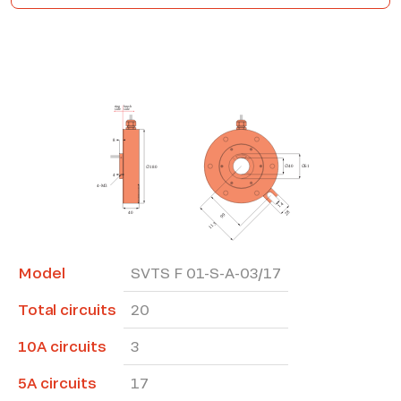
*The marked fields are required
Model
SVTS F 01-S-A-03/17
Total circuits
20
10A circuits
3
5A circuits
17