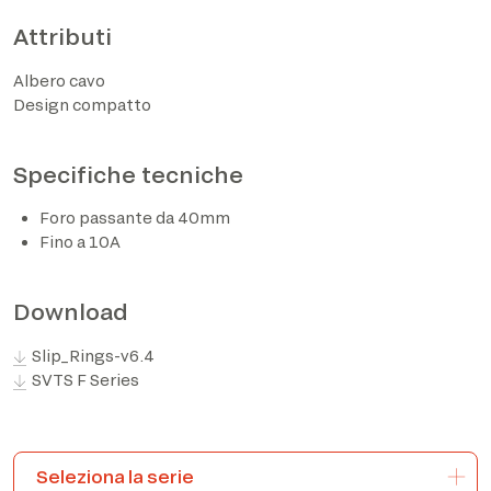
Attributi
Albero cavo
Design compatto
Specifiche tecniche
Foro passante da 40mm
Fino a 10A
Ho preso visione dell’informativa privacy ed
acconsento al trattamento dei dati personali sulla base
Download
di quanto disposto dal Regolamento UE 2016/679*
Slip_Rings-v6.4
Acconsento al trattamento dei dati per le finalità
SVTS F Series
descritte al punto 2 dell’informativa privacy (attività di
marketing e newsletter).