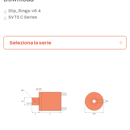
Slip_Rings-v6.4
*The marked fields are required
SVTS C Series