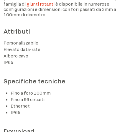
famiglia di
giunti rotanti
è disponibile in numerose
configurazioni e dimensioni con fori passati da 3mm a
100mm di diametro.
Attributi
Personalizzabile
Elevato data-rate
Albero cavo
IP65
Ho preso visione dell’informativa privacy ed
Specifiche tecniche
acconsento al trattamento dei dati personali sulla base
di quanto disposto dal Regolamento UE 2016/679*
Fino a foro 100mm
Fino a 96 circuiti
Acconsento al trattamento dei dati per le finalità
Ethernet
descritte al punto 2 dell’informativa privacy (attività di
IP65
marketing e newsletter).
Download