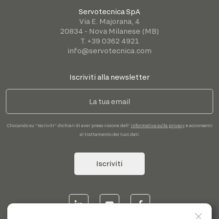
Servotecnica SpA
Via E. Majorana, 4
20834 - Nova Milanese (MB)
T. +39 0362 4921
info@servotecnica.com
Iscriviti alla newsletter
Cliccando su "Iscriviti" dichiari di aver preso visione dell'
informativa sulla privacy
e acconsenti
al trattamento dei tuoi dati.
Iscriviti