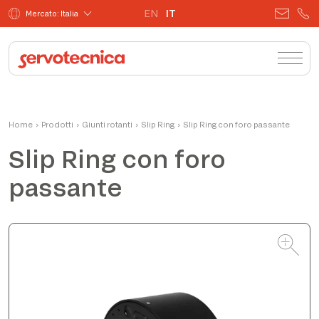
EN
IT
Mercato: Italia
Matteo
Home
›
Prodotti
›
Giunti rotanti
Product Manager
›
Slip Ring
›
Slip Ring con foro passante
Slip Ring con foro
passante