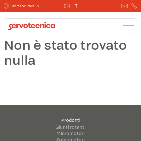
EN
IT
Mercato: Italia
Non è stato trovato
nulla
Prodotti
Giunti rotanti
Micromotori
Servomotori