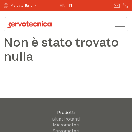
EN
IT
Mercato: Italia
Non è stato trovato
nulla
Prodotti
Giunti rotanti
Micromotori
Servomotori