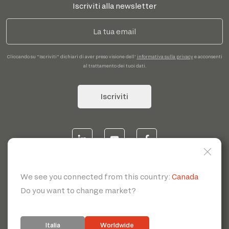
Iscriviti alla newsletter
Cliccando su "Iscriviti" dichiari di aver preso visione dell'
informativa sulla privacy
e acconsenti
al trattamento dei tuoi dati.
Iscriviti
© 2026 | Servotecnica SpA - P.I. IT 00807880968 REA MI
1902780 C.S 468.000,00€