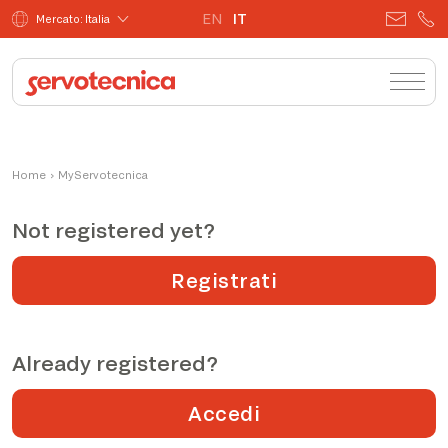
EN
IT
Mercato: Italia
Home
›
MyServotecnica
Not registered yet?
Registrati
Already registered?
Accedi