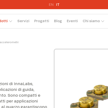
EN
IT
dotti
Servizi
Progetti
Blog
Eventi
Chi siamo
 accelerometri
ioni di InnaLabs,
licazioni di guida,
nto. Sono compatti e
atti per applicazioni
i al quarzo garantiscono