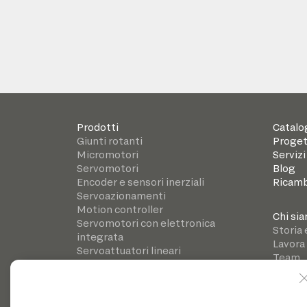
Prodotti
Catalo
Giunti rotanti
Proget
Micromotori
Servizi
Servomotori
Blog
Encoder e sensori inerziali
Ricamb
Servoazionamenti
Motion controller
Chi si
Servomotori con elettronica
Storia 
integrata
Lavora
Servoattuatori lineari
Team
Riduttori di precisione