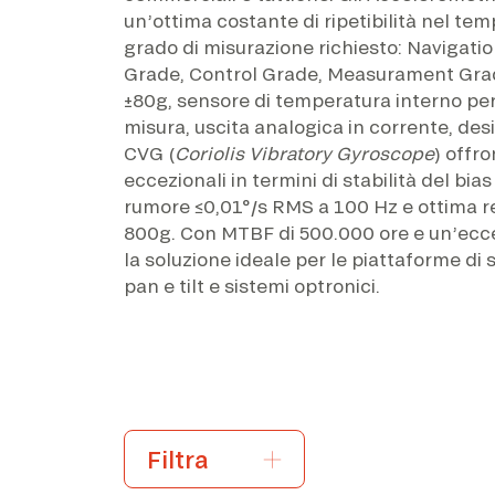
un’ottima costante di ripetibilità nel temp
grado di misurazione richiesto: Navigatio
Grade, Control Grade, Measurament Grade
±80g, sensore di temperatura interno p
misura, uscita analogica in corrente, des
CVG (
Coriolis Vibratory Gyroscope
) offr
eccezionali in termini di stabilità del bia
rumore ≤0,01°/s RMS a 100 Hz e ottima r
800g. Con MTBF di 500.000 ore e un’ecce
la soluzione ideale per le piattaforme di s
pan e tilt e sistemi optronici.