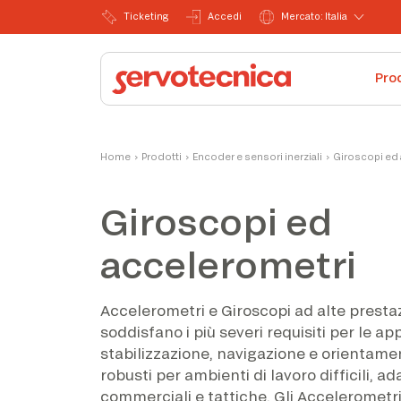
Ticketing
Accedi
Mercato: Italia
Pro
Home
›
Prodotti
›
Encoder e sensori inerziali
›
Giroscopi ed
Giroscopi ed
accelerometri
Accelerometri e Giroscopi ad alte prestaz
soddisfano i più severi requisiti per le app
stabilizzazione, navigazione e orientame
robusti per ambienti di lavoro difficili, ad
commerciali e tattiche. Gli Accelerometr