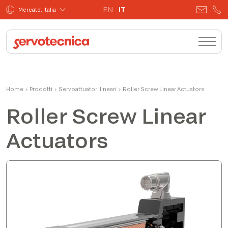
EN
IT
Mercato: Italia
Home
›
Prodotti
›
Servoattuatori lineari
›
Roller Screw Linear Actuators
Roller Screw Linear
Actuators