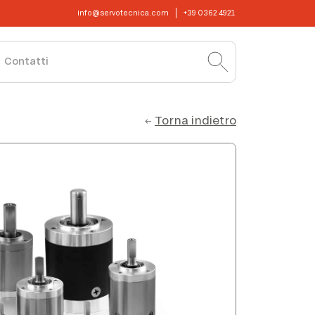
info@servotecnica.com
+39 0362 4921
Contatti
Torna indietro
←