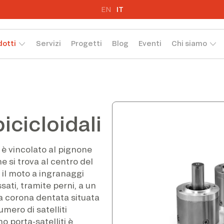
EN
IT
dotti
Servizi
Progetti
Blog
Eventi
Chi siamo
icicloidali
e è vincolato al pignone
 si trova al centro del
 il moto a ingranaggi
ssati, tramite perni, a un
una corona dentata situata
umero di satelliti
mo porta-satelliti è