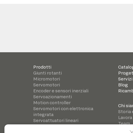
Prodotti
Catalo
Giunti rotanti
Proget
Micromotori
Servizi
Servomotori
Blog
Encoder e sensori inerziali
Ricamb
Servoazionamenti
Motion controller
Chi si
Servomotori con elettronica
Storia 
integrata
Lavora
Servoattuatori lineari
Team
Riduttori di precisione