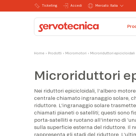
Ticketing
Accedi
Mercato: Italia
Pro
Home
›
Prodotti
›
Micromotori
›
Microriduttori epicicloidali
Microriduttori ep
Nei riduttori epicicloidali, l’albero motor
centrale chiamato ingranaggio solare, che
riduttore. L’ingranaggio solare trasmette
chiamati pianeti o satelliti; questi sono fi
porta-satelliti e ruotano all’interno di ‘
sulla superficie esterna del riduttore. Il n
rappresenta gli stadi del riduttore. L’ulti