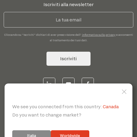
Iscriviti alla newsletter
Cliccando su "Iscriviti" dichiari di aver preso visione dell'
informativa sulla privacy
e acconsenti
al trattamento dei tuoi dati.
Iscriviti
© 2026 | Servotecnica SpA - P.I. IT 00807880968 REA MI
1902780 C.S 468.000,00€