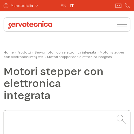
EN
IT
Mercato: Italia
Matteo
Home
›
Prodotti
›
Servomotori con elettronica integrata
Product Manager
›
Motori stepper
con elettronica integrata
›
Motori stepper con elettronica integrata
Motori stepper con
elettronica
integrata