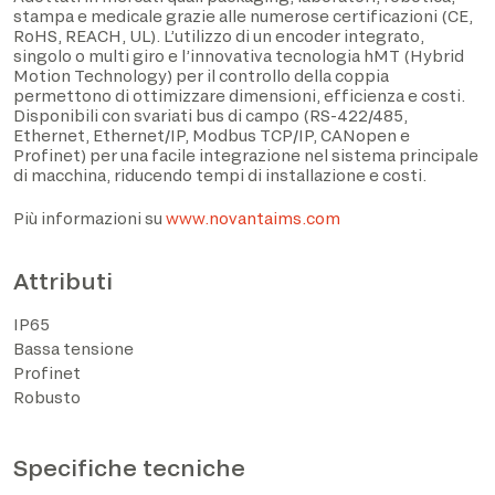
stampa e medicale grazie alle numerose certificazioni (CE,
RoHS, REACH, UL). L’utilizzo di un encoder integrato,
singolo o multi giro e l’innovativa tecnologia hMT (Hybrid
Motion Technology) per il controllo della coppia
permettono di ottimizzare dimensioni, efficienza e costi.
Disponibili con svariati bus di campo (RS-422/485,
Ethernet, Ethernet/IP, Modbus TCP/IP, CANopen e
Profinet) per una facile integrazione nel sistema principale
di macchina, riducendo tempi di installazione e costi.
Più informazioni su
www.novantaims.com
Attributi
Ho preso visione dell’informativa privacy ed
acconsento al trattamento dei dati personali sulla base
IP65
di quanto disposto dal Regolamento UE 2016/679*
Bassa tensione
Profinet
Acconsento al trattamento dei dati per le finalità
Robusto
descritte al punto 2 dell’informativa privacy (attività di
marketing e newsletter).
Specifiche tecniche