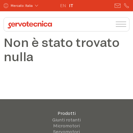
EN
IT
Mercato: Italia
Non è stato trovato
nulla
Prodotti
Giunti rotanti
Micromotori
Servomotori