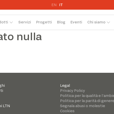
EN
IT
dotti
Servizi
Progetti
Blog
Eventi
Chi siamo
ato nulla
ghi
Legal
ti
Privacy Policy
Politica per la qualità e l’amb
Politica per la parità di gener
i LTN
Segnala abusi o molestie
Cookies