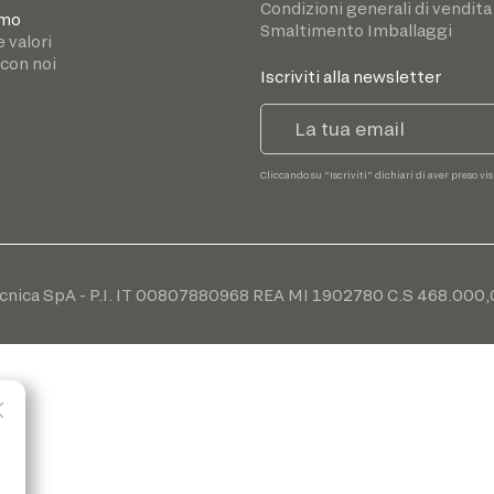
Condizioni generali di vendita
amo
Smaltimento Imballaggi
e valori
 con noi
Iscriviti alla newsletter
Cliccando su "Iscriviti" dichiari di aver preso vi
cnica SpA - P.I. IT 00807880968 REA MI 1902780 C.S 468.000