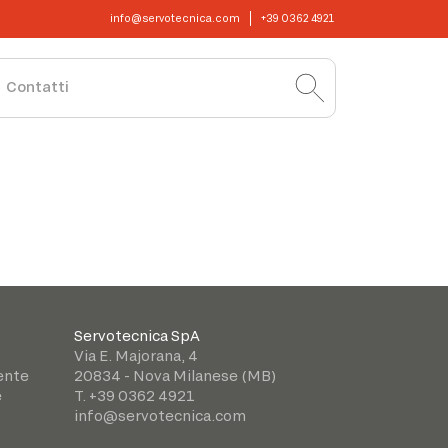
info@servotecnica.com
+39 0362 4921
Contatti
Servotecnica SpA
Via E. Majorana, 4
iente
20834 - Nova Milanese (MB)
e
T. +39 0362 4921
info@servotecnica.com