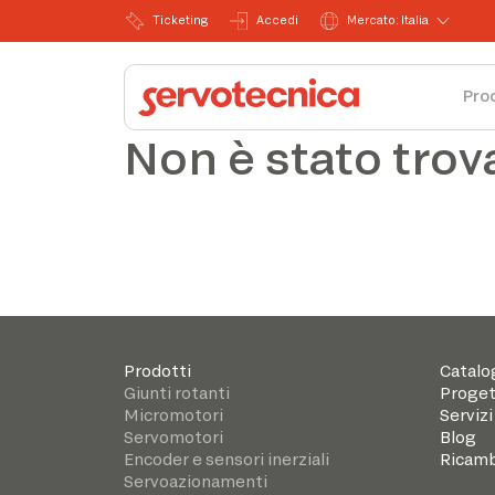
Ticketing
Accedi
Mercato: Italia
Pro
Non è stato trov
Prodotti
Catalo
Giunti rotanti
Proget
Micromotori
Servizi
Servomotori
Blog
Encoder e sensori inerziali
Ricamb
Servoazionamenti