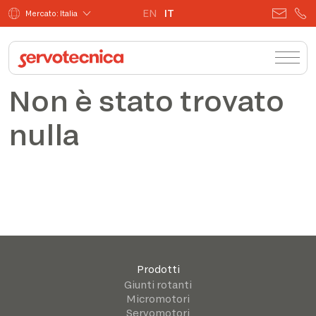
EN
IT
Mercato: Italia
Non è stato trovato
nulla
Prodotti
Giunti rotanti
Micromotori
Servomotori