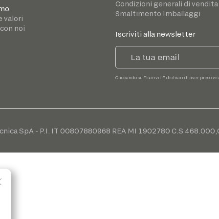
Condizioni generali di vendita
amo
Smaltimento Imballaggi
e valori
 con noi
Iscriviti alla newsletter
Cliccando su "Iscriviti" dichiari di aver preso vi
cnica SpA - P.I. IT 00807880968 REA MI 1902780 C.S 468.000