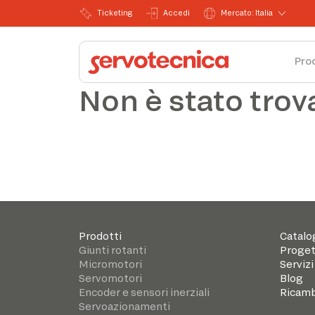
Ticketing
Accedi
Mercato: Italia
Pro
Non è stato trov
Prodotti
Catalo
Giunti rotanti
Proget
Micromotori
Servizi
Servomotori
Blog
Encoder e sensori inerziali
Ricamb
Servoazionamenti