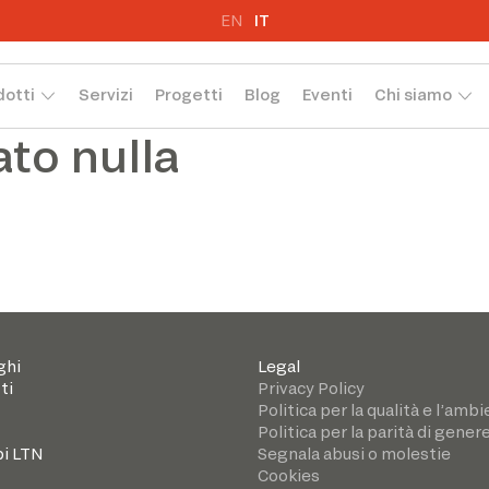
EN
IT
dotti
Servizi
Progetti
Blog
Eventi
Chi siamo
ato nulla
ghi
Legal
ti
Privacy Policy
Politica per la qualità e l’amb
Politica per la parità di gener
i LTN
Segnala abusi o molestie
Cookies