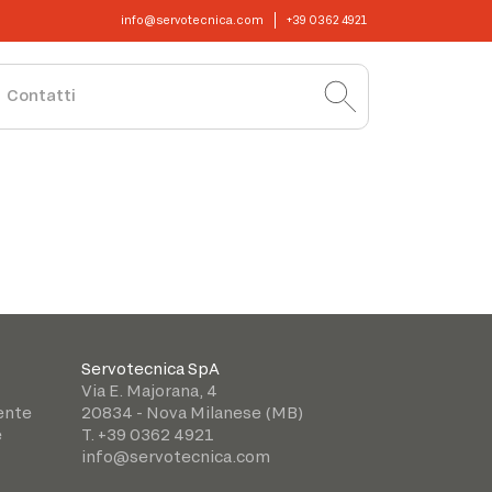
info@servotecnica.com
+39 0362 4921
Contatti
Servotecnica SpA
Via E. Majorana, 4
iente
20834 - Nova Milanese (MB)
e
T. +39 0362 4921
info@servotecnica.com