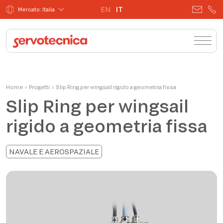
EN
IT
Mercato: Italia
Home
›
Progetti
›
Slip Ring per wingsail rigido a geometria fissa
Slip Ring per wingsail
rigido a geometria fissa
NAVALE E AEROSPAZIALE