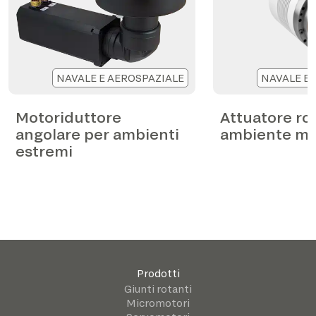
NAVALE E AEROSPAZIALE
NAVALE E 
Motoriduttore
Attuatore rot
angolare per ambienti
ambiente ma
estremi
Prodotti
Giunti rotanti
Micromotori