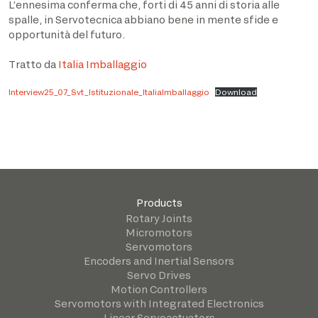
L’ennesima conferma che, forti di 45 anni di storia alle
spalle, in Servotecnica abbiano bene in mente sfide e
opportunità del futuro.
Tratto da
Italia Imballaggio
Interview25_07_Svt_Istituzionale_ItaliaImballaggio
Download
Products
Rotary Joints
Micromotors
Servomotors
Encoders and Inertial Sensors
Servo Drives
Motion Controllers
Servomotors with Integrated Electronics
Linear Servoactuators