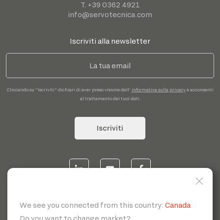
T. +39 0362 4921
info@servotecnica.com
Iscriviti alla newsletter
Cliccando su "Iscriviti" dichiari di aver preso visione dell'
informativa sulla privacy
e acconsenti
al trattamento dei tuoi dati.
Iscriviti
© 2026 | Servotecnica SpA - P.I. IT 00807880968 REA MI