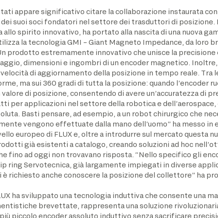
tati appare significativo citare la collaborazione instaurata co
ei suoi soci fondatori nel settore dei trasduttori di posizione. 
ta allo spirito innovativo, ha portato alla nascita di una nuova g
tilizza la tecnologia GMI – Giant Magneto Impedance, da loro bre
“Un prodotto estremamente innovativo che unisce la precisione 
ntaggio, dimensioni e ingombri di un encoder magnetico. Inoltre
 velocità di aggiornamento della posizione in tempo reale. Tra le
orme, ma sui 360 gradi di tutta la posizione: quando l’encoder r
 valore di posizione, consentendo di avere un’accuratezza di pr
i per applicazioni nel settore della robotica e dell’aerospace,
oluta. Basti pensare, ad esempio, a un robot chirurgico che nec
amente vengono effettuate dalla mano dell’uomo” ha messo in 
vello europeo di FLUX e, oltre a introdurre sul mercato questa nu
odotti già esistenti a catalogo, creando soluzioni ad hoc nell’o
che fino ad oggi non trovavano risposta. “Nello specifico gli e
p ring Servotecnica, già largamente impiegati in diverse applica
ci è richiesto anche conoscere la posizione del collettore” ha p
a FLUX ha sviluppato una tecnologia induttiva che consente una
entistiche brevettate, rappresenta una soluzione rivoluzionari
l più piccolo encoder assoluto induttivo senza sacrificare preci