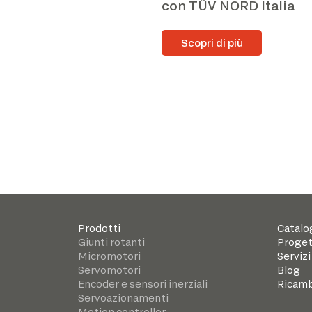
con TÜV NORD Italia
Scopri di più
Prodotti
Catalo
Giunti rotanti
Proget
Micromotori
Servizi
Servomotori
Blog
Encoder e sensori inerziali
Ricamb
Servoazionamenti
Motion controller