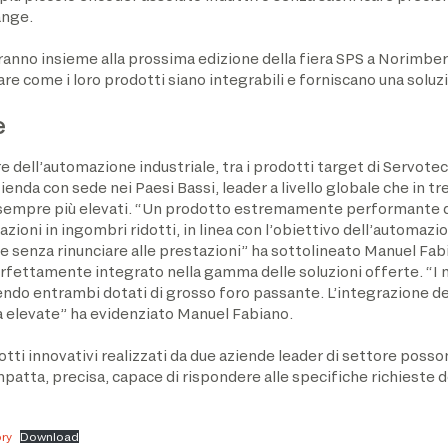
ange.
anno insieme alla prossima edizione della fiera SPS a Norimbe
e come i loro prodotti siano integrabili e forniscano una soluz
e
e dell’automazione industriale, tra i prodotti target di Servote
ienda con sede nei Paesi Bassi, leader a livello globale che in tre
li sempre più elevati. “Un prodotto estremamente performante 
oni in ingombri ridotti, in linea con l’obiettivo dell’automazion
senza rinunciare alle prestazioni” ha sottolineato Manuel Fa
fettamente integrato nella gamma delle soluzioni offerte. “I 
ndo entrambi dotati di grosso foro passante. L’integrazione d
tà elevate” ha evidenziato Manuel Fabiano.
i innovativi realizzati da due aziende leader di settore possono
atta, precisa, capace di rispondere alle specifiche richieste del
ry
Download