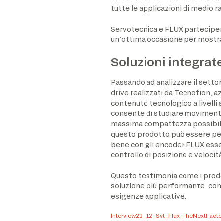
tutte le applicazioni di medio r
Servotecnica e FLUX parteciper
un’ottima occasione per mostrar
Soluzioni integrat
Passando ad analizzare il settor
drive realizzati da Tecnotion, az
contenuto tecnologico a livel
consente di studiare movimentazi
massima compattezza possibile 
questo prodotto può essere per
bene con gli encoder FLUX esse
controllo di posizione e veloci
Questo testimonia come i prodott
soluzione più performante, comp
esigenze applicative.
Interview23_12_Svt_Flux_TheNextFacto