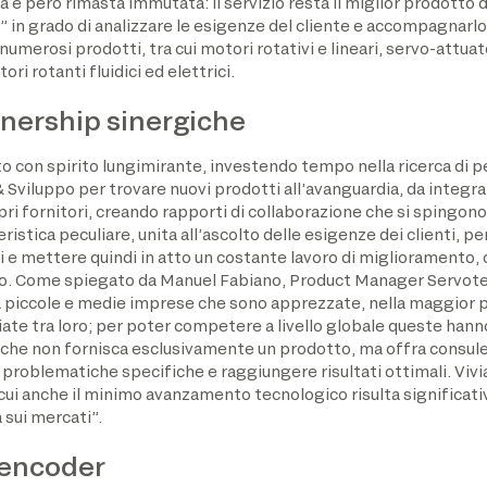
da è però rimasta immutata: il servizio resta il miglior prodotto 
n grado di analizzare le esigenze del cliente e accompagnarlo n
merosi prodotti, tra cui motori rotativi e lineari, servo-attuat
ri rotanti fluidici ed elettrici.
tnership sinergiche
 con spirito lungimirante, investendo tempo nella ricerca di 
 & Sviluppo per trovare nuovi prodotti all’avanguardia, da integr
opri fornitori, creando rapporti di collaborazione che si spingono
istica peculiare, unita all’ascolto delle esigenze dei clienti, 
 e mettere quindi in atto un costante lavoro di miglioramento, 
o. Come spiegato da Manuel Fabiano, Product Manager Servotecni
ccole e medie imprese che sono apprezzate, nella maggior parte
iate tra loro; per poter competere a livello globale queste hanno 
 che non fornisca esclusivamente un prodotto, ma offra consulen
problematiche specifiche e raggiungere risultati ottimali. Vivi
i anche il minimo avanzamento tecnologico risulta significativ
 sui mercati”.
 encoder