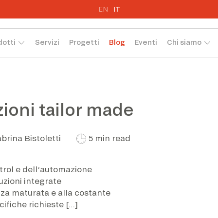
EN
IT
dotti
Servizi
Progetti
Blog
Eventi
Chi siamo
zioni tailor made
brina Bistoletti
5 min read
trol e dell’automazione
uzioni integrate
nza maturata e alla costante
ifiche richieste […]