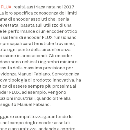
n
FLUX
, realtà austriaca nata nel 2017
La loro specifica conoscenza dei limiti
amma di encoder assoluti che, per la
vettata, basata sull’utilizzo di una
e le performance di un encoder ottico
, i sistemi di encoder FLUX funzionano
 principali caratteristiche troviamo,
uota ogni punto della circonferenza
ecisione in arcosecondi. Gli encoder
 dove sono richiesti ingombri minimi e
essita della massima precisione per
evidenza Manuel Fabiano. Servotecnica
ova tipologia di prodotto innovativa, ha
ttica di essere sempre più prossima al
ncoder FLUX, ad esempio, vengono
zioni industriali, quando oltre alla
roseguito Manuel Fabiano.
 maggiore compattezza garantendo le
a nel campo degli encoder assoluti
sione e accuratezza, andando a coprire