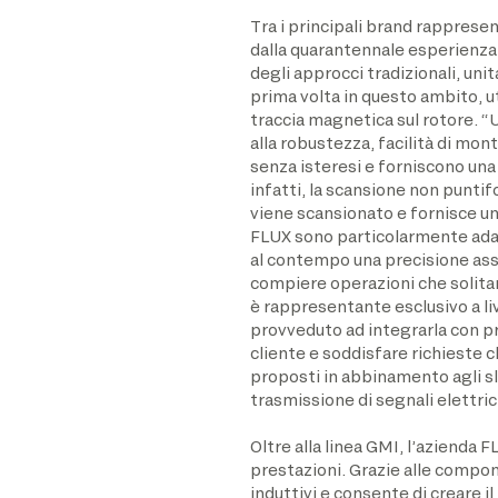
Tra i principali brand rappresen
dalla quarantennale esperienza d
degli approcci tradizionali, uni
prima volta in questo ambito, u
traccia magnetica sul rotore. 
alla robustezza, facilità di mo
senza isteresi e forniscono una
infatti, la scansione non puntif
viene scansionato e fornisce un
FLUX sono particolarmente adatt
al contempo una precisione ass
compiere operazioni che solit
è rappresentante esclusivo a li
provveduto ad integrarla con pr
cliente e soddisfare richieste 
proposti in abbinamento agli sli
trasmissione di segnali elettri
Oltre alla linea GMI, l’aziend
prestazioni. Grazie alle compon
induttivi e consente di creare i