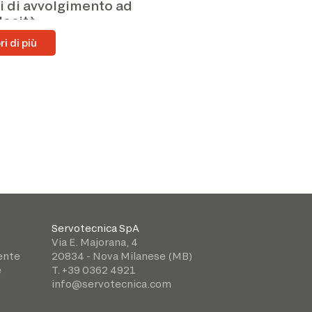
i di avvolgimento ad
locità
i di più
Servotecnica SpA
Via E. Majorana, 4
iente
20834 - Nova Milanese (MB)
e
T. +39 0362 4921
info@servotecnica.com