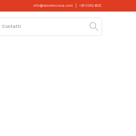
info@servotecnica.com
+39 0362 4921
Contatti