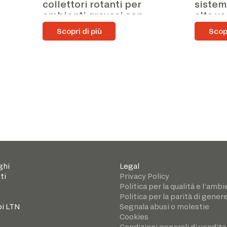
collettori rotanti per
sistem
ambienti gravosi con
alta ve
Alessandro Bazzi
Scopri di più
Scopr
ghi
Legal
ti
Privacy Policy
Politica per la qualità e l’amb
Politica per la parità di gener
i LTN
Segnala abusi o molestie
Cookies
Condizioni generali di vendita