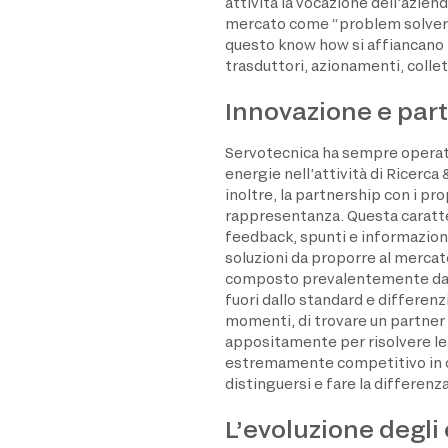
attività la vocazione dell’azien
mercato come “problem solver” i
questo know how si affiancano nu
trasduttori, azionamenti, colletto
Innovazione e par
Servotecnica ha sempre operato
energie nell’attività di Ricerca
inoltre, la partnership con i pr
rappresentanza. Questa caratter
feedback, spunti e informazioni
soluzioni da proporre al mercat
composto prevalentemente da pi
fuori dallo standard e differenz
momenti, di trovare un partner
appositamente per risolvere le 
estremamente competitivo in cu
distinguersi e fare la differenza
L’evoluzione degli