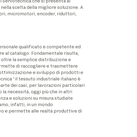
di Servotecnica che si presenta al
ella scelta della migliore soluzione. A
ori, micromotori, encoder, riduttori,
personale qualificato e competente ed
are al catalogo. Fondamentale risulta,
 oltre la semplice distribuzione e
permette di raccogliere e trasmettere
ottimizzazione e sviluppo di prodotti e
ca “il tessuto industriale italiano è
 dei casi, per lavorazioni particolari
la necessità, oggi più che in altri
za e soluzioni su misura studiate
amo, infatti, in un mondo
o e permette alle realtà produttive di