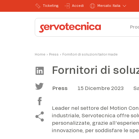
Ticketing
Accedi
Mercato: Italia
Pro
Home
›
Press
›
Fornitori di soluzioni tailor made
Fornitori di solu
Press
15 Dicembre 2023
Sa
Leader nel settore del Motion Con
industriale, Servotecnica offre sol
personalizzate, grazie all’esperie
innovazione, per soddisfare le spec