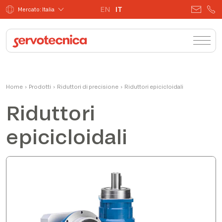
EN
IT
Mercato: Italia
Home
›
Prodotti
›
Riduttori di precisione
›
Riduttori epicicloidali
Riduttori
epicicloidali