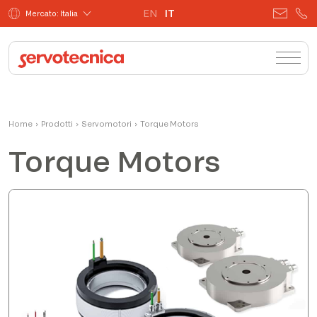
EN
IT
Mercato: Italia
Home
›
Prodotti
›
Servomotori
›
Torque Motors
Torque Motors