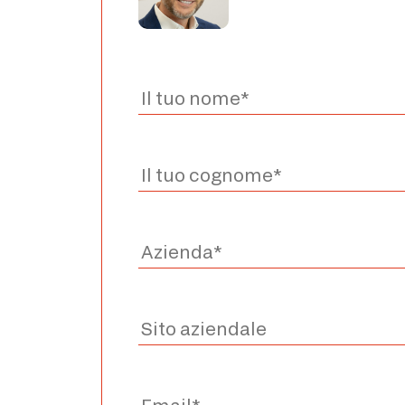
Ho preso visione dell’informativa privacy 
2016/679*
Acconsento al trattamento dei dati per le fi