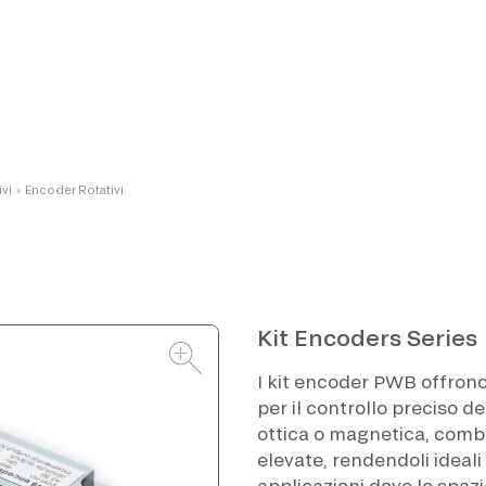
ivi
›
Encoder Rotativi
Kit Encoders Series
I kit encoder PWB offrono
per il controllo preciso d
ottica o magnetica, combi
elevate, rendendoli ideali
applicazioni dove lo spazi