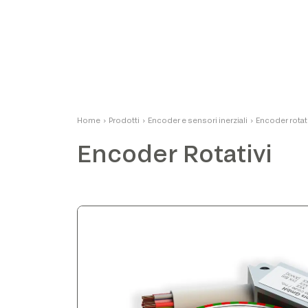
Fabio Bistoletti
Home
›
Prodotti
›
Encoder e sensori inerziali
›
Encoder rotat
CEO
Encoder Rotativi