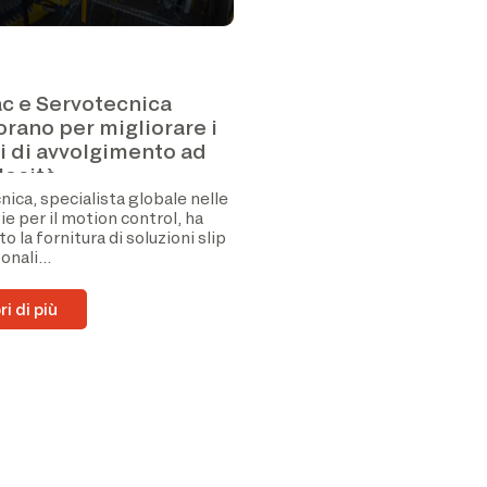
c e Servotecnica
orano per migliorare i
i di avvolgimento ad
locità
ica, specialista globale nelle
e per il motion control, ha
o la fornitura di soluzioni slip
onali...
i di più