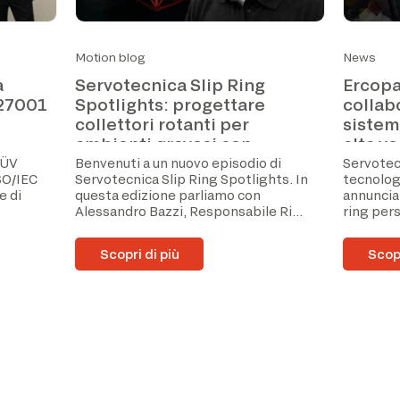
Motion blog
News
a
Servotecnica Slip Ring
Ercopa
 27001
Spotlights: progettare
collab
collettori rotanti per
sistem
ambienti gravosi con
alta ve
Alessandro Bazzi
TÜV
Benvenuti a un nuovo episodio di
Servotecn
ISO/IEC
Servotecnica Slip Ring Spotlights. In
tecnologi
e di
questa edizione parliamo con
annunciat
Alessandro Bazzi, Responsabile Ri...
ring pers
Scopri di più
Scopr