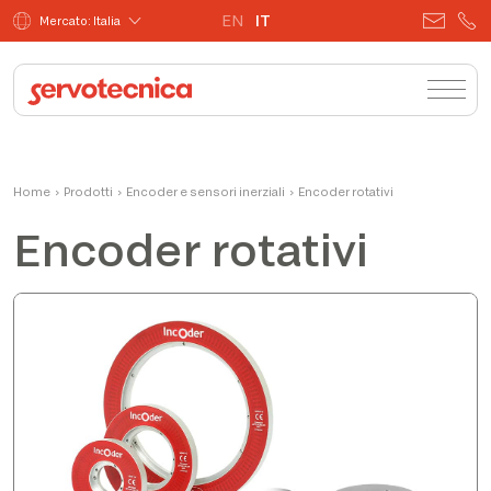
EN
IT
Mercato: Italia
Home
›
Prodotti
›
Encoder e sensori inerziali
›
Encoder rotativi
Encoder rotativi