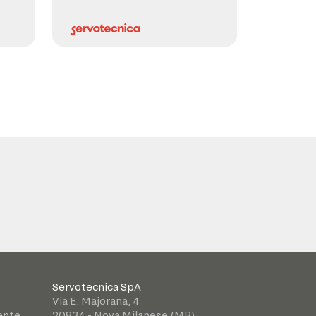
Servotecnica SpA
Via E. Majorana, 4
iente
20834 - Nova Milanese (MB)