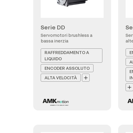
Serie DD
Se
Servomotori brushless a
Ser
bassa inerzia
alt
RAFFREDDAMENTO A
E
LIQUIDO
A
ENCODER ASSOLUTO
E
ALTA VELOCITÀ
I