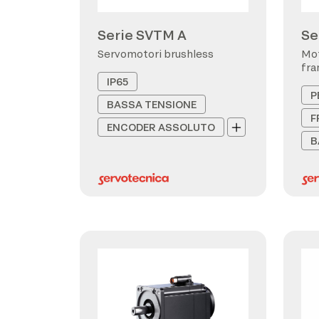
Serie SVTM A
Se
Servomotori brushless
Mot
fra
IP65
P
BASSA TENSIONE
F
ENCODER ASSOLUTO
B