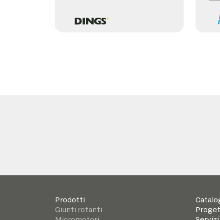
Prodotti
Catalo
Giunti rotanti
Proget
Micromotori
Servizi