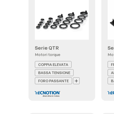
Serie QTR
Se
Motori torque
Mot
COPPIA ELEVATA
F
BASSA TENSIONE
A
FORO PASSANTE
B