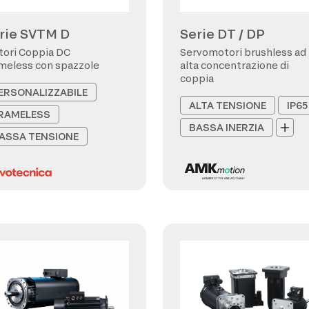
rie SVTM D
Serie DT / DP
ori Coppia DC
Servomotori brushless ad
meless con spazzole
alta concentrazione di
coppia
ERSONALIZZABILE
ALTA TENSIONE
IP65
RAMELESS
BASSA INERZIA
ASSA TENSIONE