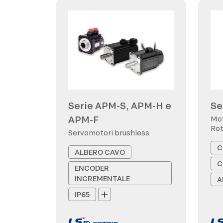
Serie APM-S, APM-H e
Se
APM-F
Mot
Rot
Servomotori brushless
C
ALBERO CAVO
C
ENCODER
INCREMENTALE
A
IP65