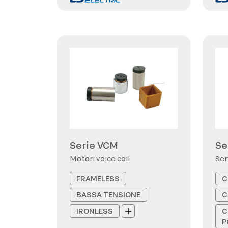
Serie VCM
Se
Motori voice coil
Ser
FRAMELESS
C
BASSA TENSIONE
C
IRONLESS
C
P