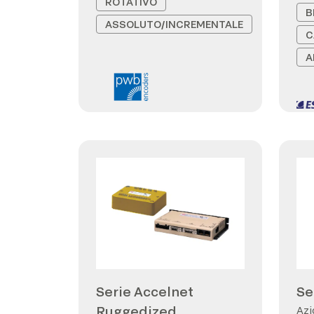
ROTATIVO
B
ASSOLUTO/INCREMENTALE
C
A
Serie Accelnet
Se
Ruggedized
Azi