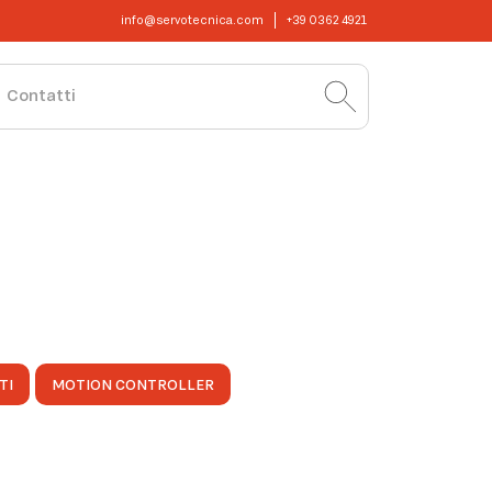
info@servotecnica.com
+39 0362 4921
Contatti
TI
MOTION CONTROLLER