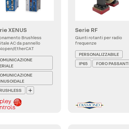
rie XENUS
Serie RF
onamento Brushless
Giunti rotanti per radio
itale AC da pannello
frequenze
Nopen/EtherCAT
PERSONALIZZABILE
OMUNICAZIONE
IP65
FORO PASSANT
ERIALE
OMUNICAZIONE
INUSOIDALE
RUSHLESS