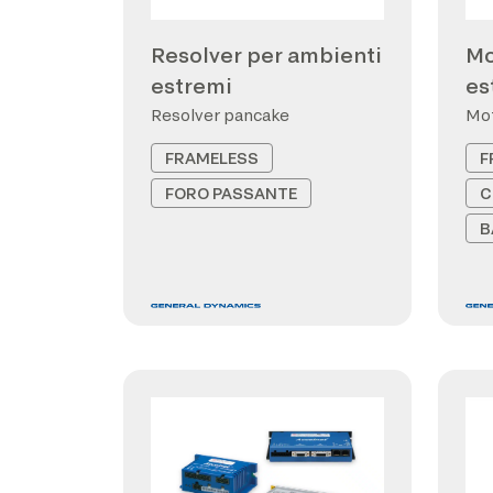
Resolver per ambienti
Mo
estremi
es
Resolver pancake
Mot
FRAMELESS
F
FORO PASSANTE
C
B