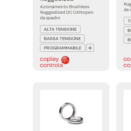
Ru
Azionamento Brushless
da 
Ruggedized DC CANopen
da quadro
T
ALTA TENSIONE
B
BASSA TENSIONE
B
PROGRAMMABILE