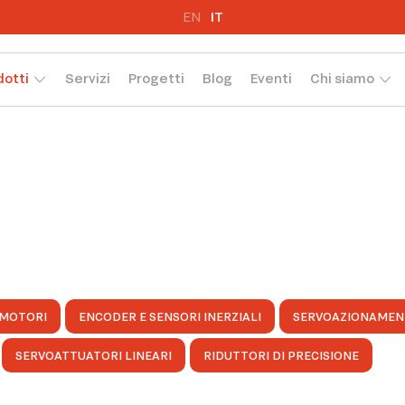
EN
IT
dotti
Servizi
Progetti
Blog
Eventi
Chi siamo
MOTORI
ENCODER E SENSORI INERZIALI
SERVOAZIONAMEN
SERVOATTUATORI LINEARI
RIDUTTORI DI PRECISIONE