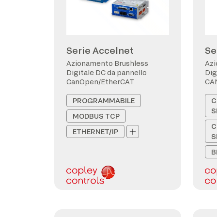
Serie Accelnet
Se
Azionamento Brushless
Azi
Digitale DC da pannello
Dig
CanOpen/EtherCAT
CA
PROGRAMMABILE
C
S
MODBUS TCP
C
ETHERNET/IP
S
B