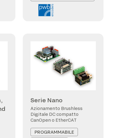
,
Serie Nano
nd
Azionamento Brushless
Digitale DC compatto
CanOpen o EtherCAT
PROGRAMMABILE