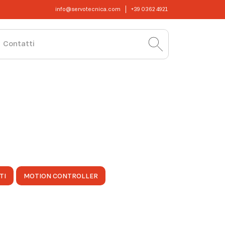
info@servotecnica.com
+39 0362 4921
Contatti
TI
MOTION CONTROLLER