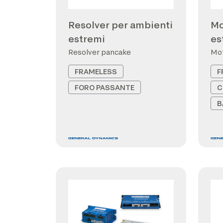
Resolver per ambienti
Mo
estremi
es
Resolver pancake
Mot
FRAMELESS
F
FORO PASSANTE
C
B