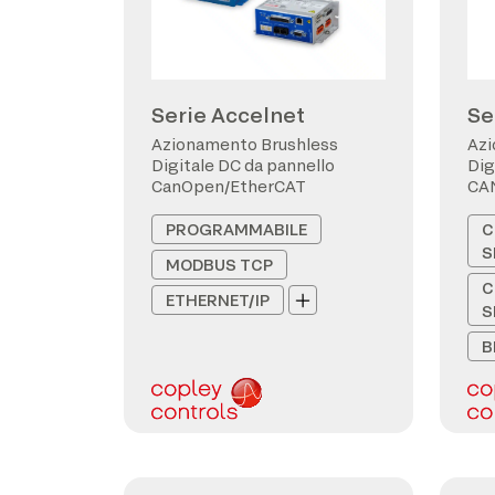
Serie Accelnet
Se
Azionamento Brushless
Azi
Digitale DC da pannello
Dig
CanOpen/EtherCAT
CA
PROGRAMMABILE
C
S
MODBUS TCP
C
ETHERNET/IP
S
B