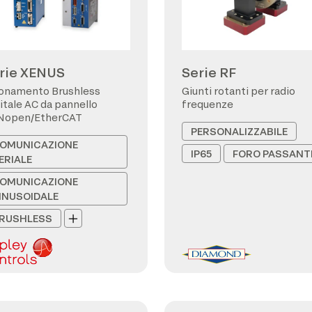
rie XENUS
Serie RF
onamento Brushless
Giunti rotanti per radio
itale AC da pannello
frequenze
Nopen/EtherCAT
PERSONALIZZABILE
OMUNICAZIONE
IP65
FORO PASSANT
ERIALE
OMUNICAZIONE
INUSOIDALE
RUSHLESS