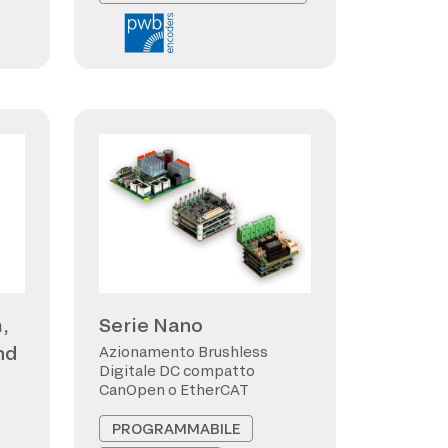
,
Serie Nano
nd
Azionamento Brushless
Digitale DC compatto
CanOpen o EtherCAT
PROGRAMMABILE