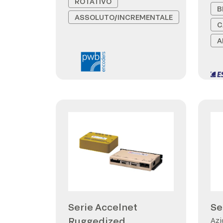
ROTATIVO
B
ASSOLUTO/INCREMENTALE
C
A
Serie Accelnet
Se
Ruggedized
Azi