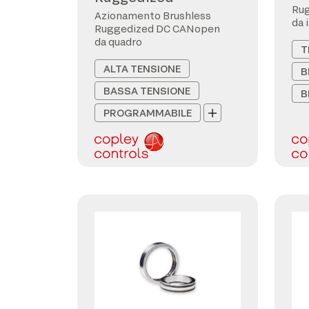
Ru
Azionamento Brushless
da 
Ruggedized DC CANopen
da quadro
T
ALTA TENSIONE
B
BASSA TENSIONE
B
PROGRAMMABILE