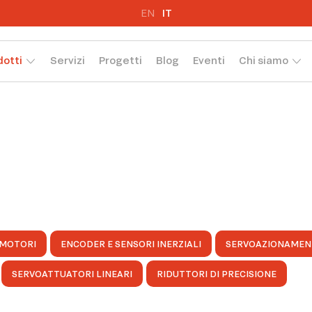
EN
IT
dotti
Servizi
Progetti
Blog
Eventi
Chi siamo
MOTORI
ENCODER E SENSORI INERZIALI
SERVOAZIONAMEN
SERVOATTUATORI LINEARI
RIDUTTORI DI PRECISIONE