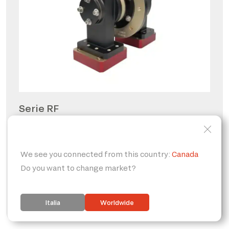
Serie RF
Giunti rotanti per radio
frequenze
PERSONALIZZABILE
IP65
FORO PASSANTE