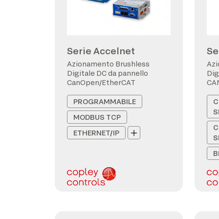
Serie Accelnet
Se
Azionamento Brushless
Azi
Digitale DC da pannello
Dig
CanOpen/EtherCAT
CA
PROGRAMMABILE
C
S
MODBUS TCP
C
ETHERNET/IP
S
B