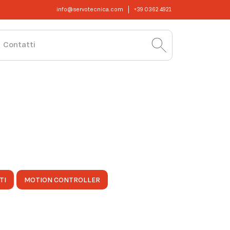
info@servotecnica.com
+39 0362 4921
Contatti
TI
MOTION CONTROLLER