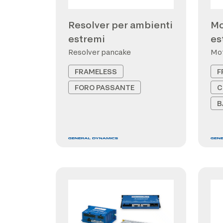
Resolver per ambienti
Mo
estremi
es
Resolver pancake
Mot
FRAMELESS
F
FORO PASSANTE
C
B