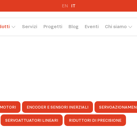
EN
IT
dotti
Servizi
Progetti
Blog
Eventi
Chi siamo
MOTORI
ENCODER E SENSORI INERZIALI
SERVOAZIONAMEN
SERVOATTUATORI LINEARI
RIDUTTORI DI PRECISIONE