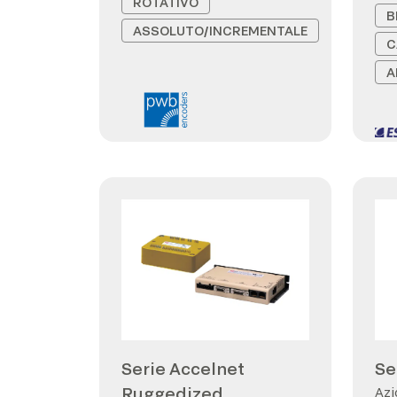
ROTATIVO
B
ASSOLUTO/INCREMENTALE
C
A
Serie Accelnet
Se
Ruggedized
Azi