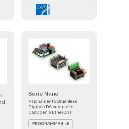
,
Serie Nano
nd
Azionamento Brushless
Digitale DC compatto
CanOpen o EtherCAT
PROGRAMMABILE