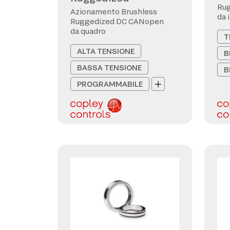
Ru
Azionamento Brushless
da 
Ruggedized DC CANopen
da quadro
T
ALTA TENSIONE
B
BASSA TENSIONE
B
PROGRAMMABILE