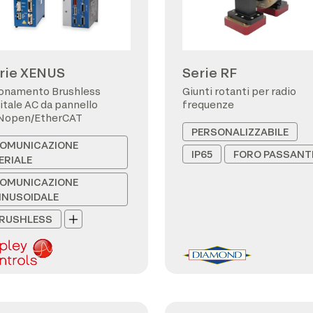
rie XENUS
Serie RF
onamento Brushless
Giunti rotanti per radio
itale AC da pannello
frequenze
Nopen/EtherCAT
PERSONALIZZABILE
OMUNICAZIONE
IP65
FORO PASSANT
ERIALE
OMUNICAZIONE
INUSOIDALE
RUSHLESS