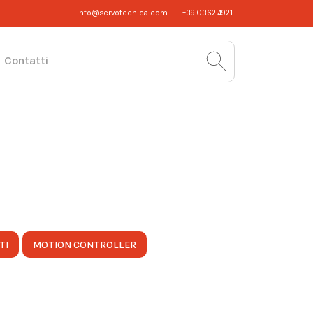
info@servotecnica.com
+39 0362 4921
Contatti
TI
MOTION CONTROLLER