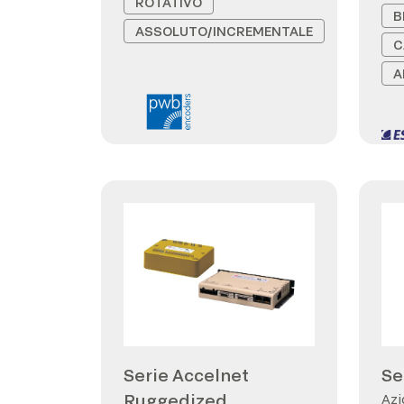
ROTATIVO
B
ASSOLUTO/INCREMENTALE
C
A
Serie Accelnet
Se
Ruggedized
Azi