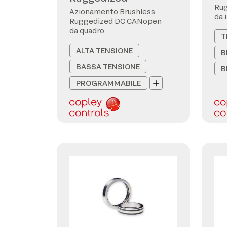
Ru
Azionamento Brushless
da 
Ruggedized DC CANopen
da quadro
T
ALTA TENSIONE
B
BASSA TENSIONE
B
PROGRAMMABILE