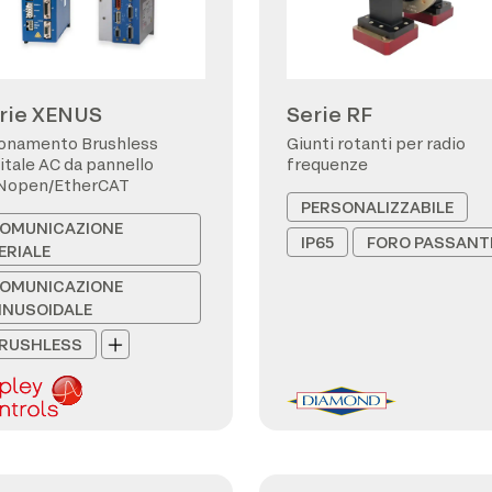
rie XENUS
Serie RF
onamento Brushless
Giunti rotanti per radio
itale AC da pannello
frequenze
Nopen/EtherCAT
PERSONALIZZABILE
OMUNICAZIONE
IP65
FORO PASSANT
ERIALE
OMUNICAZIONE
INUSOIDALE
RUSHLESS