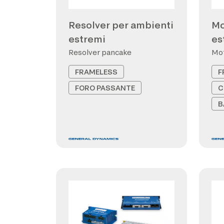
Resolver per ambienti
Mo
estremi
es
Resolver pancake
Mot
FRAMELESS
F
FORO PASSANTE
C
B