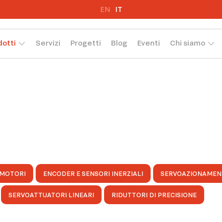
EN
IT
dotti
Servizi
Progetti
Blog
Eventi
Chi siamo
MOTORI
ENCODER E SENSORI INERZIALI
SERVOAZIONAMEN
SERVOATTUATORI LINEARI
RIDUTTORI DI PRECISIONE