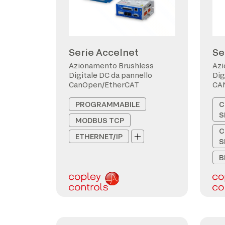
Serie Accelnet
Se
Azionamento Brushless
Azi
Digitale DC da pannello
Dig
CanOpen/EtherCAT
CA
PROGRAMMABILE
C
S
MODBUS TCP
C
ETHERNET/IP
S
B