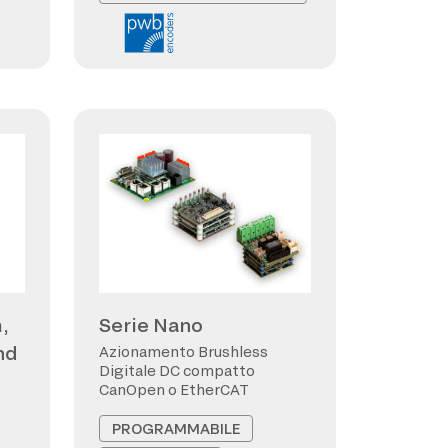
,
Serie Nano
nd
Azionamento Brushless
Digitale DC compatto
CanOpen o EtherCAT
PROGRAMMABILE