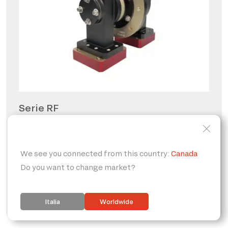
Serie RF
Giunti rotanti per radio
frequenze
PERSONALIZZABILE
IP65
FORO PASSANTE