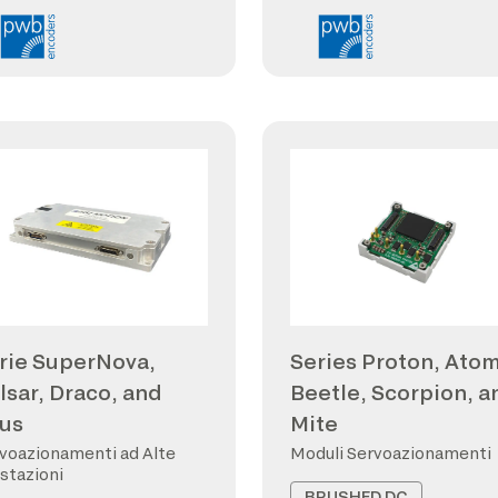
rie SuperNova,
Series Proton, Atom
lsar, Draco, and
Beetle, Scorpion, a
us
Mite
voazionamenti ad Alte
Moduli Servoazionamenti
stazioni
BRUSHED DC