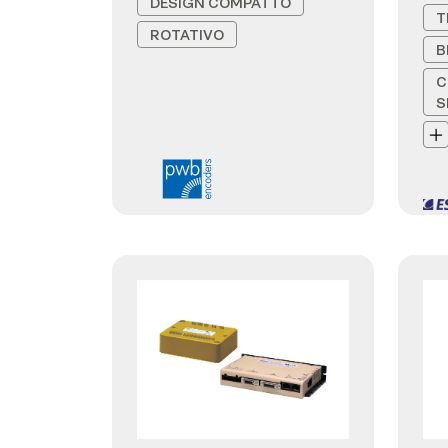
DESIGN COMPATTO
T
ROTATIVO
B
C
S