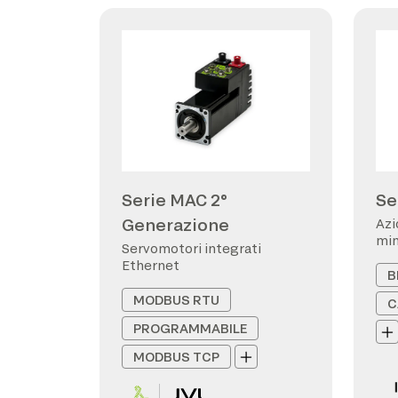
Serie MAC 2°
Se
Generazione
Azi
min
Servomotori integrati
Ethernet
B
MODBUS RTU
C
PROGRAMMABILE
MODBUS TCP