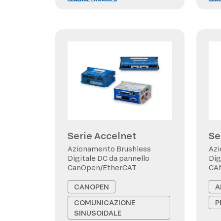
Serie Accelnet
Se
Azionamento Brushless
Azi
Digitale DC da pannello
Dig
CanOpen/EtherCAT
CA
CANOPEN
A
COMUNICAZIONE
P
SINUSOIDALE