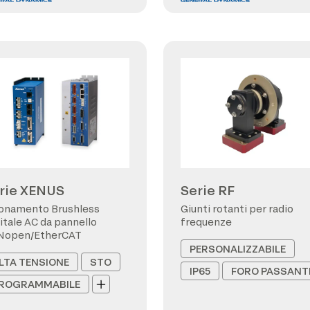
rie XENUS
Serie RF
onamento Brushless
Giunti rotanti per radio
itale AC da pannello
frequenze
Nopen/EtherCAT
PERSONALIZZABILE
LTA TENSIONE
STO
IP65
FORO PASSANT
ROGRAMMABILE