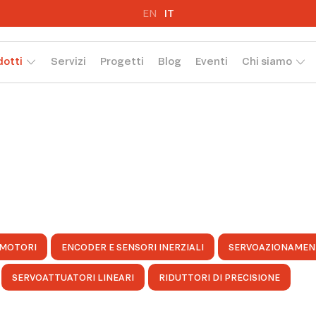
EN
IT
dotti
Servizi
Progetti
Blog
Eventi
Chi siamo
MOTORI
ENCODER E SENSORI INERZIALI
SERVOAZIONAMEN
SERVOATTUATORI LINEARI
RIDUTTORI DI PRECISIONE