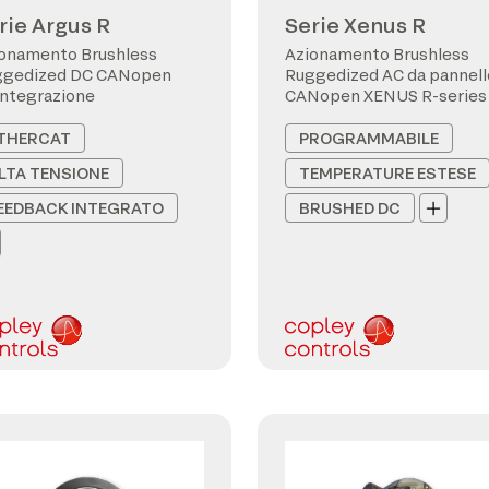
rie Argus R
Serie Xenus R
onamento Brushless
Azionamento Brushless
ggedized DC CANopen
Ruggedized AC da pannell
integrazione
CANopen XENUS R-series
THERCAT
PROGRAMMABILE
LTA TENSIONE
TEMPERATURE ESTESE
EEDBACK INTEGRATO
BRUSHED DC