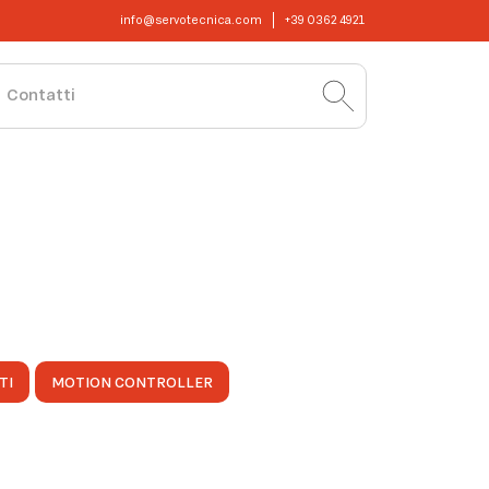
info@servotecnica.com
+39 0362 4921
Contatti
TI
MOTION CONTROLLER