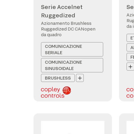
Serie Accelnet
Se
Ruggedized
Azi
Ru
Azionamento Brushless
da 
Ruggedized DC CANopen
da quadro
E
COMUNICAZIONE
A
SERIALE
F
COMUNICAZIONE
SINUSOIDALE
BRUSHLESS