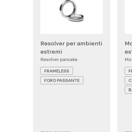
Resolver per ambienti
Mo
estremi
es
Resolver pancake
Mot
FRAMELESS
F
FORO PASSANTE
C
B