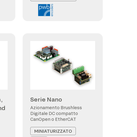
,
Serie Nano
nd
Azionamento Brushless
Digitale DC compatto
CanOpen o EtherCAT
MINIATURIZZATO