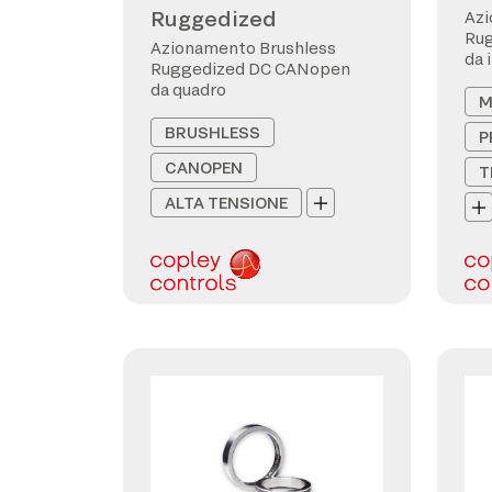
Ruggedized
Azi
Ru
Azionamento Brushless
da 
Ruggedized DC CANopen
da quadro
M
BRUSHLESS
P
CANOPEN
T
ALTA TENSIONE