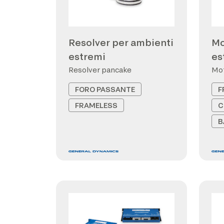
Resolver per ambienti
Mo
estremi
es
Resolver pancake
Mot
FORO PASSANTE
F
FRAMELESS
C
B