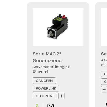
Serie MAC 2°
Se
Generazione
Azi
min
Servomotori integrati
Ethernet
B
CANOPEN
C
POWERLINK
ETHERCAT