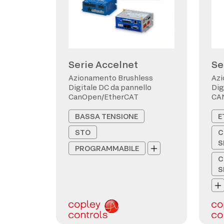
Serie Accelnet
Se
Azionamento Brushless
Azi
Digitale DC da pannello
Dig
CanOpen/EtherCAT
CA
BASSA TENSIONE
E
STO
C
S
PROGRAMMABILE
C
S