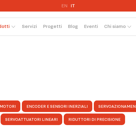
EN
IT
dotti
Servizi
Progetti
Blog
Eventi
Chi siamo
MOTORI
ENCODER E SENSORI INERZIALI
SERVOAZIONAMEN
SERVOATTUATORI LINEARI
RIDUTTORI DI PRECISIONE