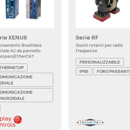
rie XENUS
Serie RF
onamento Brushless
Giunti rotanti per radio
itale AC da pannello
frequenze
Nopen/EtherCAT
PERSONALIZZABILE
THERNET/IP
IP65
FORO PASSANT
OMUNICAZIONE
ERIALE
OMUNICAZIONE
INUSOIDALE