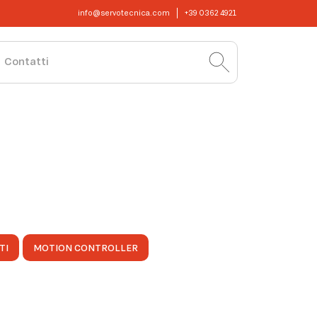
info@servotecnica.com
+39 0362 4921
Contatti
TI
MOTION CONTROLLER