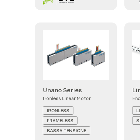
Unano Series
Li
Ironless Linear Motor
Enc
IRONLESS
L
FRAMELESS
S
BASSA TENSIONE