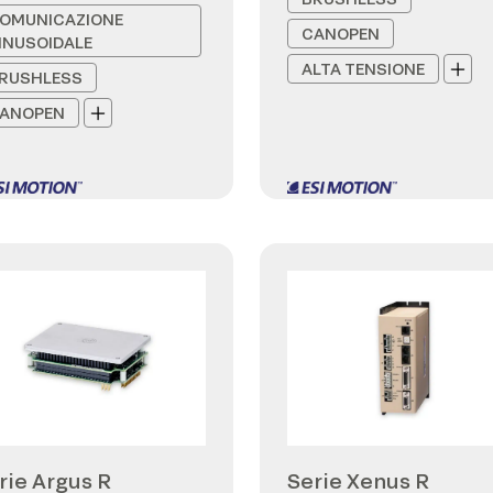
OMUNICAZIONE
CANOPEN
INUSOIDALE
ALTA TENSIONE
RUSHLESS
ANOPEN
rie Argus R
Serie Xenus R