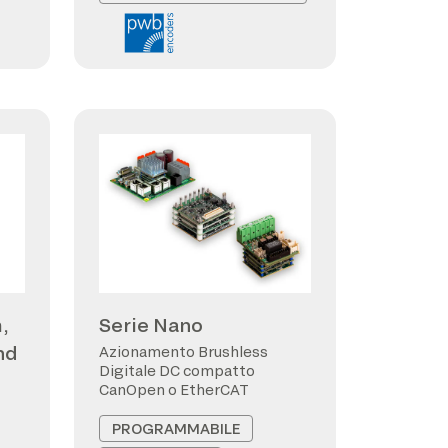
,
Serie Nano
nd
Azionamento Brushless
Digitale DC compatto
CanOpen o EtherCAT
PROGRAMMABILE