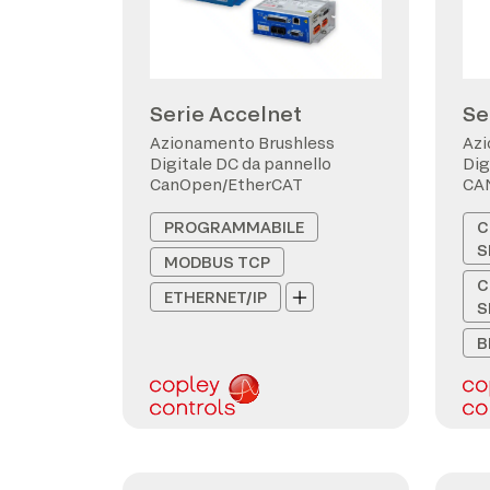
Serie Accelnet
Se
Azionamento Brushless
Azi
Digitale DC da pannello
Dig
CanOpen/EtherCAT
CA
PROGRAMMABILE
C
S
MODBUS TCP
C
ETHERNET/IP
S
B