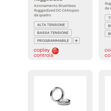
Ru
Azionamento Brushless
da 
Ruggedized DC CANopen
da quadro
T
ALTA TENSIONE
B
BASSA TENSIONE
B
PROGRAMMABILE