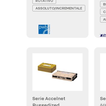
ROTATIVO
B
ASSOLUTO/INCREMENTALE
C
A
Serie Accelnet
Se
Ruggedized
Azi