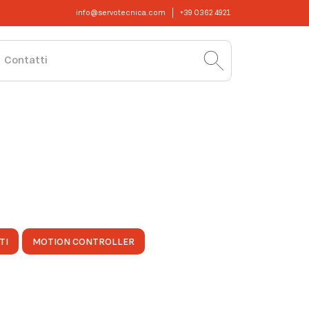
info@servotecnica.com
+39 0362 4921
Contatti
TI
MOTION CONTROLLER