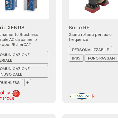
rie XENUS
Serie RF
onamento Brushless
Giunti rotanti per radio
itale AC da pannello
frequenze
Nopen/EtherCAT
PERSONALIZZABILE
OMUNICAZIONE
IP65
FORO PASSANT
ERIALE
OMUNICAZIONE
INUSOIDALE
RUSHLESS