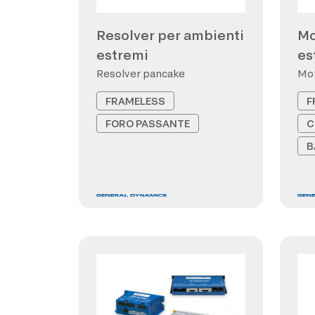
Resolver per ambienti
Mo
estremi
es
Resolver pancake
Mot
FRAMELESS
F
FORO PASSANTE
C
B