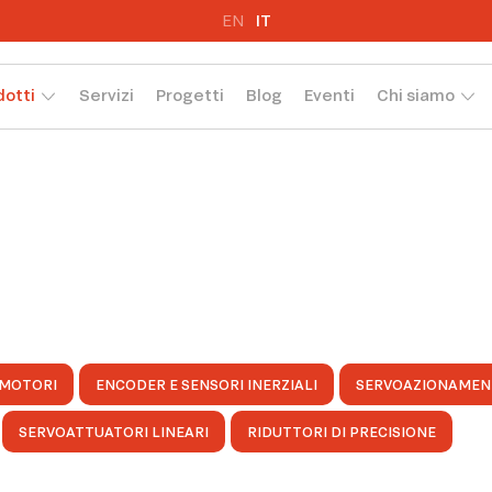
EN
IT
dotti
Servizi
Progetti
Blog
Eventi
Chi siamo
MOTORI
ENCODER E SENSORI INERZIALI
SERVOAZIONAMEN
SERVOATTUATORI LINEARI
RIDUTTORI DI PRECISIONE