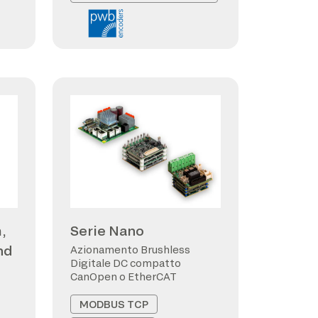
,
Serie Nano
nd
Azionamento Brushless
Digitale DC compatto
CanOpen o EtherCAT
MODBUS TCP