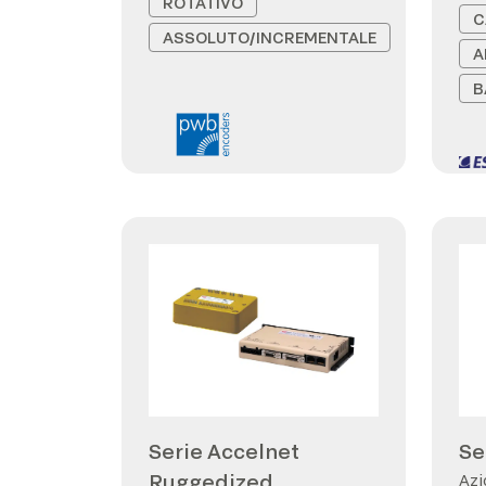
ROTATIVO
C
ASSOLUTO/INCREMENTALE
A
B
Serie Accelnet
Se
Ruggedized
Azi