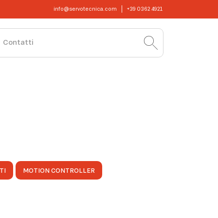
info@servotecnica.com
+39 0362 4921
Contatti
TI
MOTION CONTROLLER