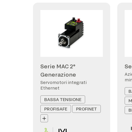
Serie MAC 2°
Se
Generazione
Azi
min
Servomotori integrati
Ethernet
B
BASSA TENSIONE
M
PROFISAFE
PROFINET
B