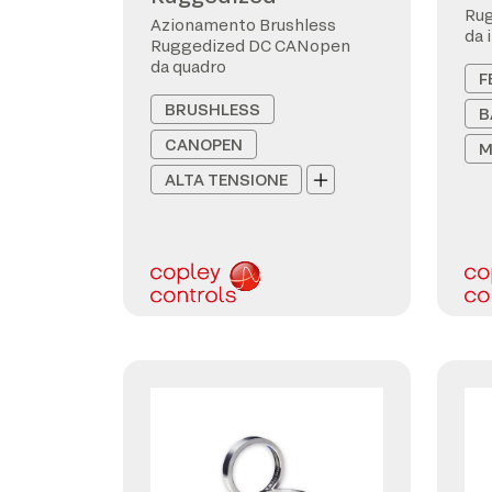
Ru
Azionamento Brushless
da 
Ruggedized DC CANopen
da quadro
F
BRUSHLESS
B
CANOPEN
M
ALTA TENSIONE