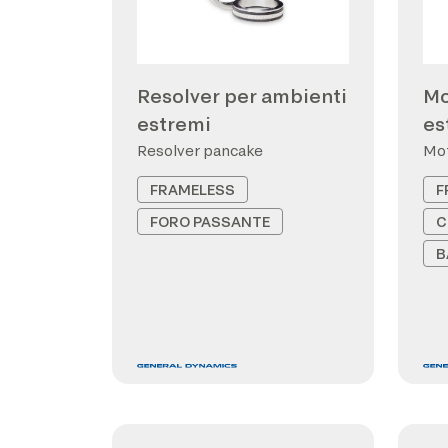
Resolver per ambienti
Mo
estremi
es
Resolver pancake
Mot
FRAMELESS
F
FORO PASSANTE
C
B