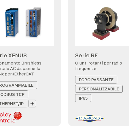
rie XENUS
Serie RF
onamento Brushless
Giunti rotanti per radio
itale AC da pannello
frequenze
Nopen/EtherCAT
FORO PASSANTE
ROGRAMMABILE
PERSONALIZZABILE
ODBUS TCP
IP65
THERNET/IP