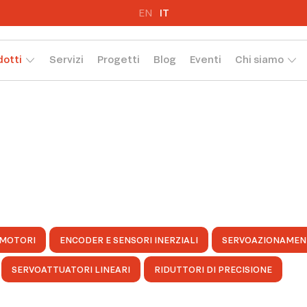
EN
IT
dotti
Servizi
Progetti
Blog
Eventi
Chi siamo
MOTORI
ENCODER E SENSORI INERZIALI
SERVOAZIONAMEN
SERVOATTUATORI LINEARI
RIDUTTORI DI PRECISIONE