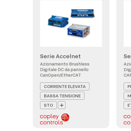
Serie Accelnet
Se
Azionamento Brushless
Azi
Digitale DC da pannello
Dig
CanOpen/EtherCAT
CA
CORRENTE ELEVATA
P
BASSA TENSIONE
M
STO
E