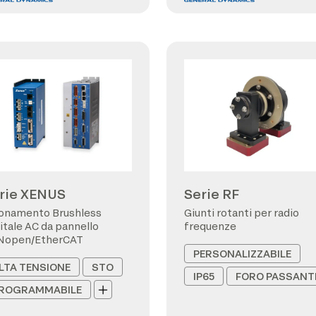
rie XENUS
Serie RF
onamento Brushless
Giunti rotanti per radio
itale AC da pannello
frequenze
Nopen/EtherCAT
PERSONALIZZABILE
LTA TENSIONE
STO
IP65
FORO PASSANT
ROGRAMMABILE