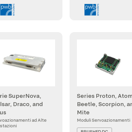
rie SuperNova,
Series Proton, Atom
lsar, Draco, and
Beetle, Scorpion, a
us
Mite
voazionamenti ad Alte
Moduli Servoazionamenti
stazioni
BRUSHED DC