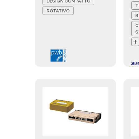
DESIGN COMPATTO
T
ROTATIVO
B
C
S