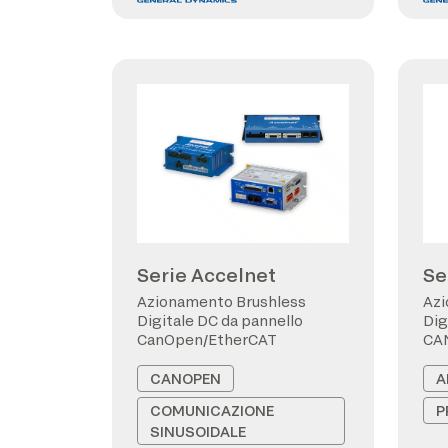
Serie Accelnet
Se
Azionamento Brushless
Azi
Digitale DC da pannello
Dig
CanOpen/EtherCAT
CA
CANOPEN
A
COMUNICAZIONE
P
SINUSOIDALE