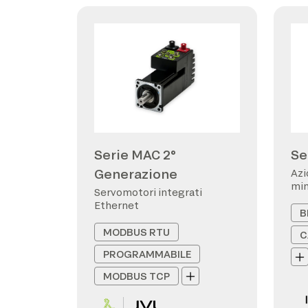
Serie MAC 2°
Se
Generazione
Azi
min
Servomotori integrati
Ethernet
B
MODBUS RTU
C
PROGRAMMABILE
MODBUS TCP