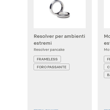
Resolver per ambienti
Mo
estremi
es
Resolver pancake
Mot
FRAMELESS
F
FORO PASSANTE
C
B