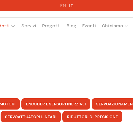
EN
IT
dotti
Servizi
Progetti
Blog
Eventi
Chi siamo
MOTORI
ENCODER E SENSORI INERZIALI
SERVOAZIONAMEN
SERVOATTUATORI LINEARI
RIDUTTORI DI PRECISIONE