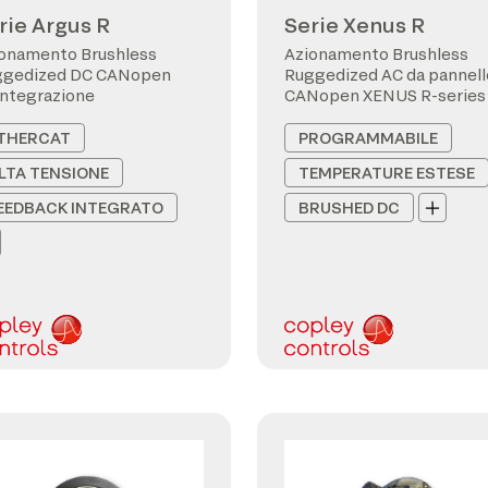
rie Argus R
Serie Xenus R
onamento Brushless
Azionamento Brushless
ggedized DC CANopen
Ruggedized AC da pannell
integrazione
CANopen XENUS R-series
THERCAT
PROGRAMMABILE
LTA TENSIONE
TEMPERATURE ESTESE
EEDBACK INTEGRATO
BRUSHED DC