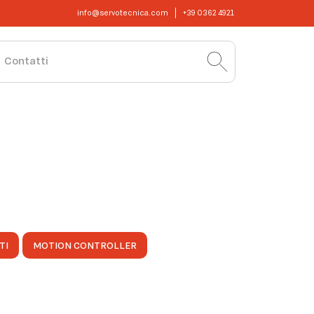
info@servotecnica.com
+39 0362 4921
Contatti
TI
MOTION CONTROLLER