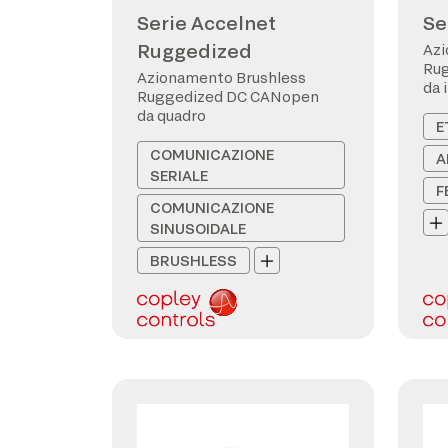
Serie Accelnet
Se
Ruggedized
Azi
Ru
Azionamento Brushless
da 
Ruggedized DC CANopen
da quadro
E
COMUNICAZIONE
A
SERIALE
F
COMUNICAZIONE
SINUSOIDALE
BRUSHLESS