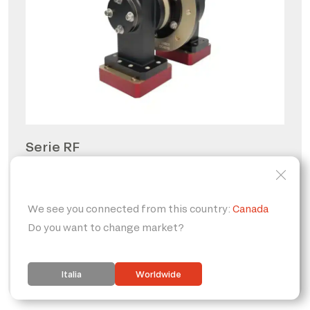
Serie RF
Giunti rotanti per radio
frequenze
PERSONALIZZABILE
IP65
FORO PASSANTE