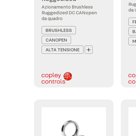
Ru
Azionamento Brushless
da 
Ruggedized DC CANopen
da quadro
F
BRUSHLESS
B
CANOPEN
M
ALTA TENSIONE