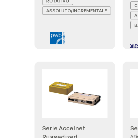
ROTATIVO
C
ASSOLUTO/INCREMENTALE
A
B
Serie Accelnet
Se
Ruggedized
Azi