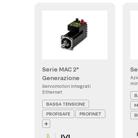
Serie MAC 2°
Se
Generazione
Azi
min
Servomotori integrati
Ethernet
B
BASSA TENSIONE
M
PROFISAFE
PROFINET
B