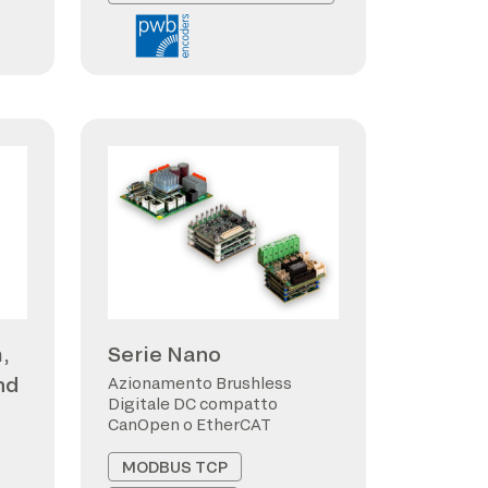
,
Serie Nano
nd
Azionamento Brushless
Digitale DC compatto
CanOpen o EtherCAT
MODBUS TCP