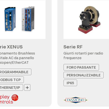
rie XENUS
Serie RF
onamento Brushless
Giunti rotanti per radio
itale AC da pannello
frequenze
Nopen/EtherCAT
FORO PASSANTE
ROGRAMMABILE
PERSONALIZZABILE
ODBUS TCP
IP65
THERNET/IP