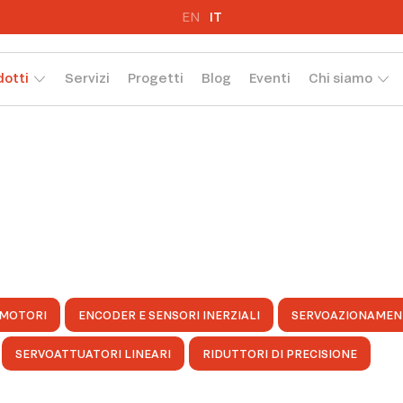
EN
IT
dotti
Servizi
Progetti
Blog
Eventi
Chi siamo
MOTORI
ENCODER E SENSORI INERZIALI
SERVOAZIONAMEN
SERVOATTUATORI LINEARI
RIDUTTORI DI PRECISIONE