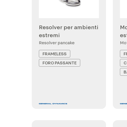
Resolver per ambienti
Mo
estremi
es
Resolver pancake
Mot
FRAMELESS
F
FORO PASSANTE
C
B