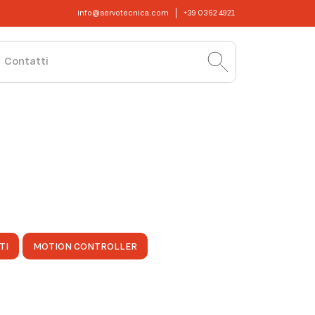
info@servotecnica.com
+39 0362 4921
Contatti
TI
MOTION CONTROLLER