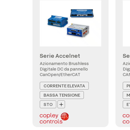
Serie Accelnet
Se
Azionamento Brushless
Azi
Digitale DC da pannello
Dig
CanOpen/EtherCAT
CA
CORRENTE ELEVATA
P
BASSA TENSIONE
M
STO
E