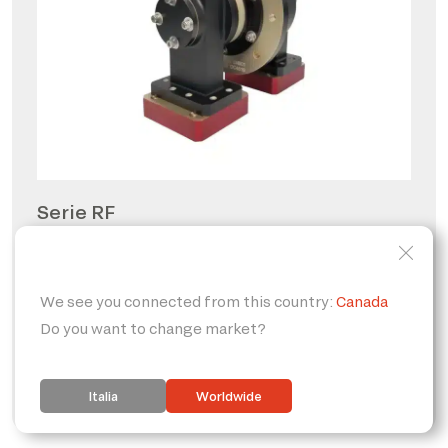
Serie RF
Giunti rotanti per radio
frequenze
PERSONALIZZABILE
IP65
FORO PASSANTE