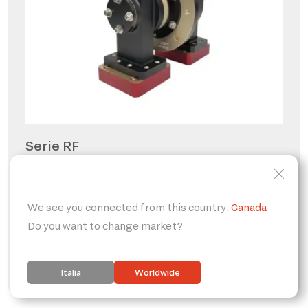
Serie RF
Giunti rotanti per radio
frequenze
PERSONALIZZABILE
IP65
FORO PASSANTE