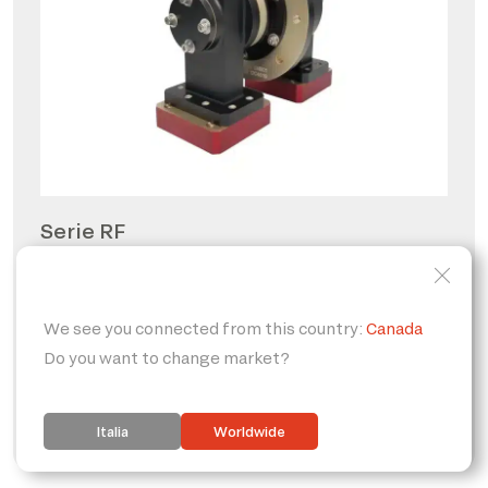
Serie RF
Giunti rotanti per radio
frequenze
PERSONALIZZABILE
IP65
FORO PASSANTE