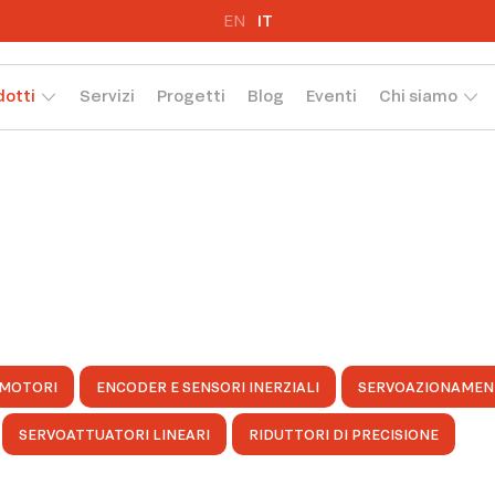
EN
IT
dotti
Servizi
Progetti
Blog
Eventi
Chi siamo
MOTORI
ENCODER E SENSORI INERZIALI
SERVOAZIONAMEN
SERVOATTUATORI LINEARI
RIDUTTORI DI PRECISIONE