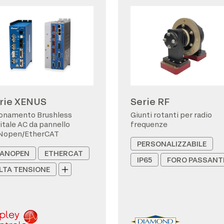
rie XENUS
Serie RF
onamento Brushless
Giunti rotanti per radio
itale AC da pannello
frequenze
Nopen/EtherCAT
PERSONALIZZABILE
ANOPEN
ETHERCAT
IP65
FORO PASSANT
LTA TENSIONE