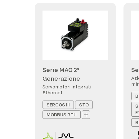
Serie MAC 2°
Se
Generazione
Azi
min
Servomotori integrati
Ethernet
B
SERCOS III
STO
S
E
MODBUS RTU
B