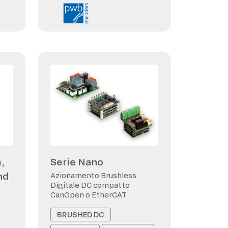
,
Serie Nano
nd
Azionamento Brushless
Digitale DC compatto
CanOpen o EtherCAT
BRUSHED DC