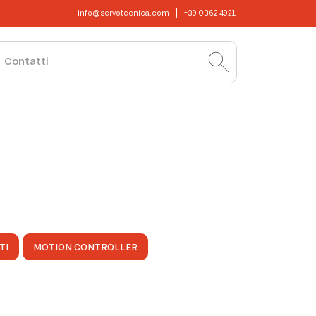
info@servotecnica.com
+39 0362 4921
Contatti
TI
MOTION CONTROLLER