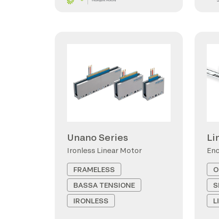
Unano Series
Li
Ironless Linear Motor
Enc
FRAMELESS
O
BASSA TENSIONE
S
IRONLESS
L