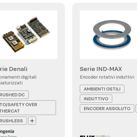
rie Denali
Serie IND-MAX
onamenti digitali
Encoder rotativi induttivi
iaturizzati
AMBIENTI OSTILI
RUSHED DC
INDUTTIVO
TO/SAFETY OVER
ENCODER ASSOLUTO
THERCAT
RUSHLESS