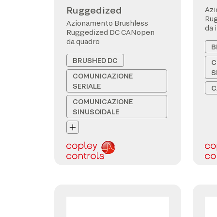
Ruggedized
Azi
Ru
Azionamento Brushless
da 
Ruggedized DC CANopen
da quadro
B
BRUSHED DC
C
S
COMUNICAZIONE
SERIALE
C
COMUNICAZIONE
SINUSOIDALE