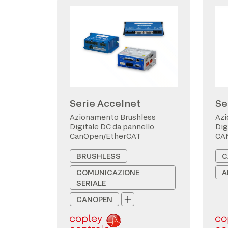
Serie Accelnet
Se
Azionamento Brushless
Azi
Digitale DC da pannello
Dig
CanOpen/EtherCAT
CA
BRUSHLESS
C
COMUNICAZIONE
A
SERIALE
CANOPEN