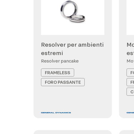
Resolver per ambienti
Mo
estremi
es
Resolver pancake
Mot
FRAMELESS
F
FORO PASSANTE
F
C