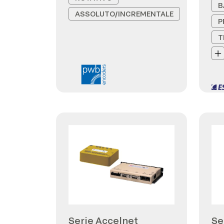
B
ASSOLUTO/INCREMENTALE
P
T
Serie Accelnet
Se