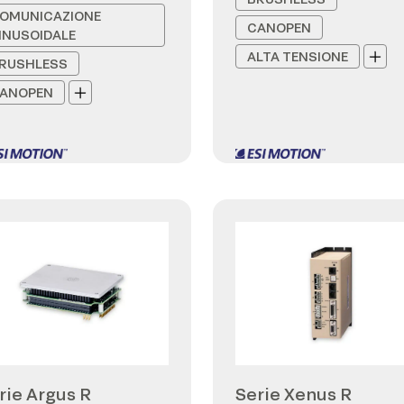
OMUNICAZIONE
CANOPEN
INUSOIDALE
ALTA TENSIONE
RUSHLESS
ANOPEN
rie Argus R
Serie Xenus R