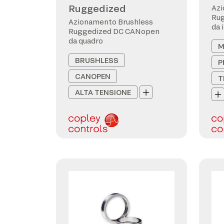
Ruggedized
Azi
Ru
Azionamento Brushless
da 
Ruggedized DC CANopen
da quadro
M
BRUSHLESS
P
CANOPEN
T
ALTA TENSIONE