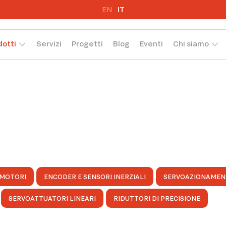
EN
IT
dotti
Servizi
Progetti
Blog
Eventi
Chi siamo
MOTORI
ENCODER E SENSORI INERZIALI
SERVOAZIONAMEN
SERVOATTUATORI LINEARI
RIDUTTORI DI PRECISIONE