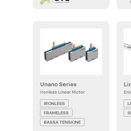
Unano Series
Li
Ironless Linear Motor
Enc
IRONLESS
L
FRAMELESS
S
BASSA TENSIONE