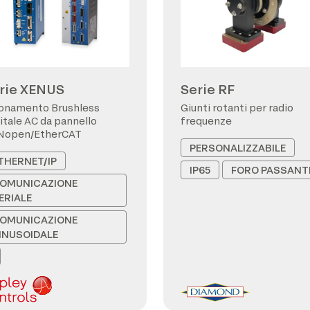
rie XENUS
Serie RF
onamento Brushless
Giunti rotanti per radio
itale AC da pannello
frequenze
Nopen/EtherCAT
PERSONALIZZABILE
THERNET/IP
IP65
FORO PASSANT
OMUNICAZIONE
ERIALE
OMUNICAZIONE
INUSOIDALE