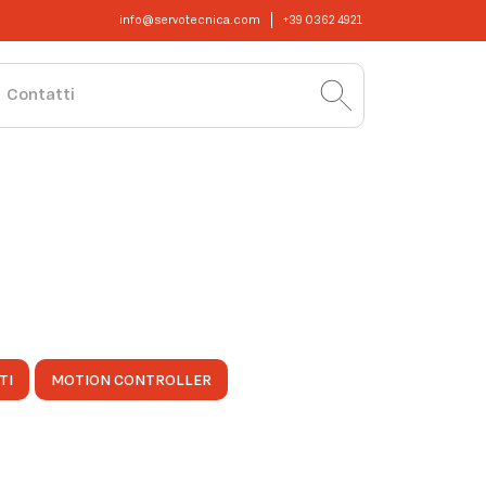
info@servotecnica.com
+39 0362 4921
Contatti
TI
MOTION CONTROLLER