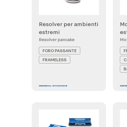
Resolver per ambienti
Mo
estremi
es
Resolver pancake
Mot
FORO PASSANTE
F
FRAMELESS
C
B