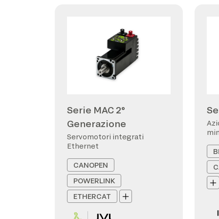
Serie MAC 2°
Se
Generazione
Azi
min
Servomotori integrati
Ethernet
B
CANOPEN
C
POWERLINK
ETHERCAT