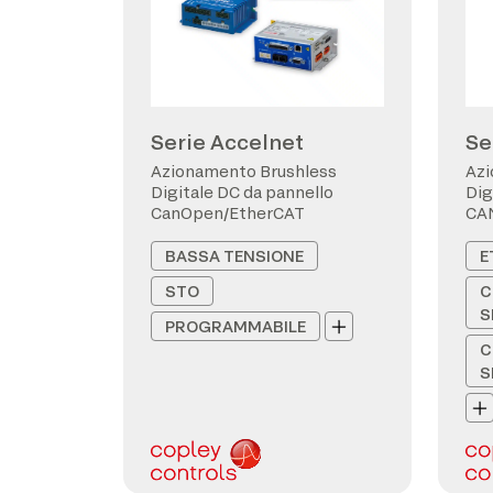
Serie Accelnet
Se
Azionamento Brushless
Azi
Digitale DC da pannello
Dig
CanOpen/EtherCAT
CA
BASSA TENSIONE
E
STO
C
S
PROGRAMMABILE
C
S