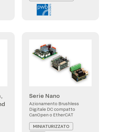
,
Serie Nano
nd
Azionamento Brushless
Digitale DC compatto
CanOpen o EtherCAT
MINIATURIZZATO