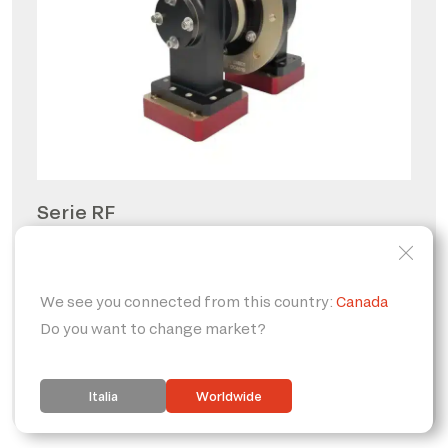
Serie RF
Giunti rotanti per radio
frequenze
PERSONALIZZABILE
IP65
FORO PASSANTE